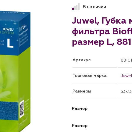
В наличии
Juwel, Губка
фильтра Biofl
размер L, 88
Артикул
88101
Торговая марка
Juwe
Размеры
53x13
Размер
Размер