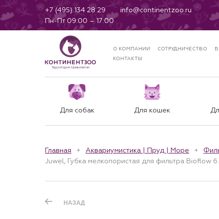
+7 (495) 134 28 29
info@continentzoo.ru
Пн-Пт 09:00 – 17:00
О КОМПАНИИ
СОТРУДНИЧЕСТВО
Б
КОНТАКТЫ
Для собак
Для кошек
Дл
Главная
Аквариумистика | Пруд | Море
Фил
Juwel, Губка мелкопористая для фильтра Bioflow 6.0
НАЗАД