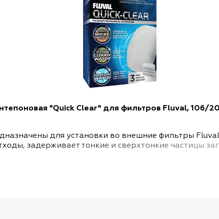
интепоновая "Quick Clear" для фильтров Fluval, 106/20
едназначены для установки во внешние фильтры Fluva
тходы, задерживает тонкие и сверхтонкие частицы за
ы в вашем аквариуме.
ере необходимости.
val 106/107 и 206/207.