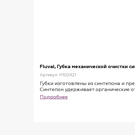
Fluval, Губка механической очистки с
Артикул: H102421
Губки изготовлены из синтепона и пр
Синтепон удерживает органические о
кристально чистой и прозрачной вод
Подробнее
Губки можно промывать и менять по м
Совместимы с внешними фильтрами Flu
В комплекте 3 шт.