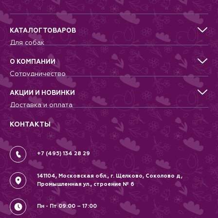
КАТАЛОГ ТОВАРОВ
Для собак
Для кошек
Для грызунов
О КОМПАНИИ
Для птиц
Сотрудничество
Аквариумистика, пруд, море
Питомникам
Террариумистика
Добрые дела
АКЦИИ И НОВИНКИ
Новости
Доставка и оплата
Контакты
Гарантии и возврат
Вопрос-Ответ
Вакансии
КОНТАКТЫ
Политика
Соглашение
+7 (495) 134 28 29
141104, Московская обл., г. Щелково, Соколово д,
Промышленная ул., строение № 6
Пн - Пт 09:00 – 17:00