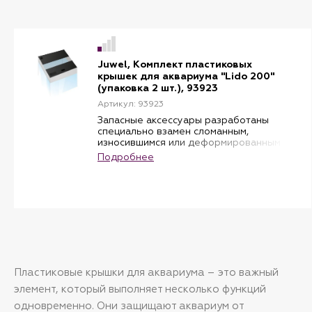
Совместимы с аквариумом Juwel Rio .
В комплекте 2 крышки.
350
Juwel, Комплект пластиковых
крышек для аквариума "Lido 200"
(упаковка 2 шт.), 93923
Артикул: 93923
Запасные аксессуары разработаны
специально взамен сломанным,
износившимся или деформированным
оригинальным комплектующим
Подробнее
деталям.
Для каждой модели аквариумов Juwel
выпускается свой фирменный
комплект крышек, с учётом всех
технических особенностей,
количества светильников и с
соответствующими нишами под
необходимое оборудование
Использование оригинальных
комплектующих гарантирует
Пластиковые крышки для аквариума – это важный
оптимальную и надёжную работу
Вашего технического устройства в
элемент, который выполняет несколько функций
течении длительного времени в
одновременно. Они защищают аквариум от
соответствии со стандартами