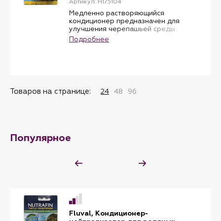
Артикул: H175104
Медленно растворяющийся
кондиционер предназначен для
улучшения черепашьей среды.
Твердый кондиционер выполнен в
Подробнее
виде панциря черепахи, выравнивает
рН, помогает остановить неприятные
запахи и улучшает цвет воды. Nutrafin
обеспечивает вашу черепаху
дополнительным источником
получения кальция.
Товаров на странице:
24
48
96
Популярное
Fluval, Кондиционер-