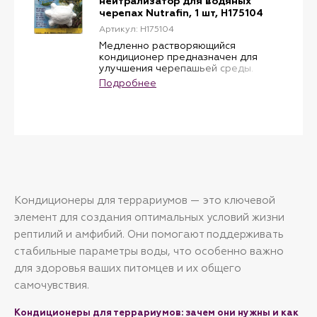
нейтрализатор для водяных
черепах Nutrafin, 1 шт, H175104
Артикул: H175104
Медленно растворяющийся
кондиционер предназначен для
улучшения черепашьей среды.
Твердый кондиционер выполнен в
Подробнее
виде панциря черепахи, выравнивает
рН, помогает остановить неприятные
запахи и улучшает цвет воды. Nutrafin
обеспечивает вашу черепаху
дополнительным источником
получения кальция.
Кондиционеры для террариумов — это ключевой
элемент для создания оптимальных условий жизни
рептилий и амфибий. Они помогают поддерживать
стабильные параметры воды, что особенно важно
для здоровья ваших питомцев и их общего
самочувствия.
Кондиционеры для террариумов: зачем они нужны и как