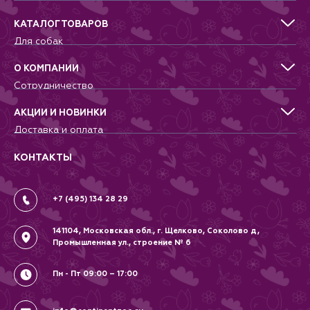
КАТАЛОГ ТОВАРОВ
Для собак
Для кошек
Для грызунов
О КОМПАНИИ
Для птиц
Сотрудничество
Аквариумистика, пруд, море
Питомникам
Террариумистика
Добрые дела
АКЦИИ И НОВИНКИ
Новости
Доставка и оплата
Контакты
Гарантии и возврат
Вопрос-Ответ
Вакансии
КОНТАКТЫ
Политика
Соглашение
+7 (495) 134 28 29
141104, Московская обл., г. Щелково, Соколово д,
Промышленная ул., строение № 6
Пн - Пт 09:00 – 17:00