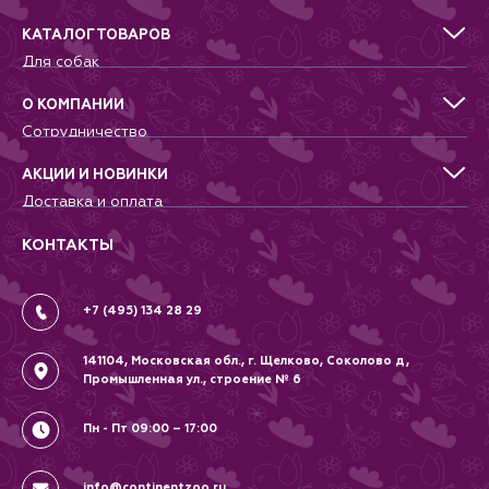
КАТАЛОГ ТОВАРОВ
Для собак
Для кошек
Для грызунов
О КОМПАНИИ
Для птиц
Сотрудничество
Аквариумистика, пруд, море
Питомникам
Террариумистика
Добрые дела
АКЦИИ И НОВИНКИ
Новости
Доставка и оплата
Контакты
Гарантии и возврат
Вопрос-Ответ
Вакансии
КОНТАКТЫ
Политика
Соглашение
+7 (495) 134 28 29
141104, Московская обл., г. Щелково, Соколово д,
Промышленная ул., строение № 6
Пн - Пт 09:00 – 17:00
info@continentzoo.ru