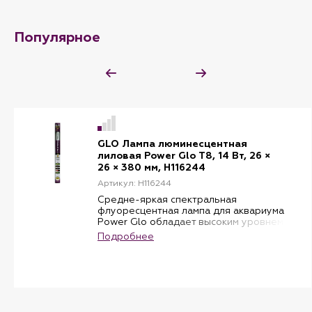
Длина: 590 мм
Мощность: 14 W
Популярное
GLO Лампа люминесцентная
лиловая Power Glo Т8, 14 Вт, 26 ×
26 × 380 мм, H116244
Артикул: H116244
Средне-яркая спектральная
флуоресцентная лампа для аквариума
Power Glo обладает высоким уровнем
интенсивности света и лиловым
Подробнее
оттенком. Лампа прекрасно подходит
для морских аквариумов, аквариумов
с африканскими цихлидами и
усиливает естественный окрас рыб.
Power Glo способствует росту
кораллов и беспозвоночных в
морском аквариуме и растений в