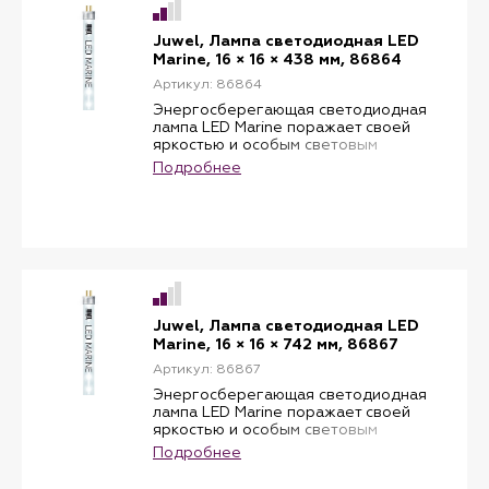
более эффективным и естественным.
Тип: морской
Juwel, Лампа cветодиодная LED
Длина: 742 мм
Marine, 16 × 16 × 438 мм, 86864
Мощность: 19 W
Артикул: 86864
Энергосберегающая светодиодная
лампа LED Marine поражает своей
яркостью и особым световым
спектром, имитирующим условия
Подробнее
освещения кораллового рифа.
Бриллиантово-белый свет с 14000
градусами Кельвина. Особенно
хорошо подходит для аквариумов с
морской водой и стимулирует рост
кораллов.
В комбинации с лампой Juwel LED
BLUE освещение в аквариуме будет
более эффективным и естественным.
Juwel, Лампа cветодиодная LED
Температура: 14000 К
Marine, 16 × 16 × 742 мм, 86867
Тип: морской
Артикул: 86867
Длина: 438 мм
Мощность: 12 W
Энергосберегающая светодиодная
лампа LED Marine поражает своей
яркостью и особым световым
спектром, имитирующим условия
Подробнее
освещения кораллового рифа.
Бриллиантово-белый свет с 14000