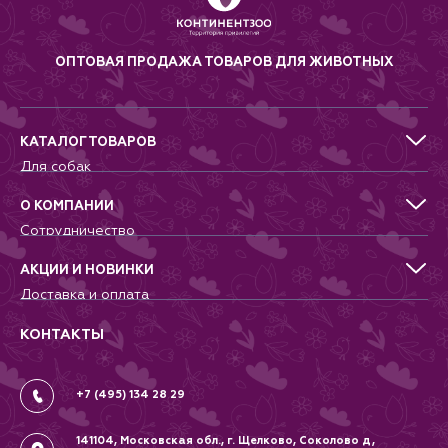
Мощность: 14 W
Размеры: 38 см
ОПТОВАЯ ПРОДАЖА ТОВАРОВ ДЛЯ ЖИВОТНЫХ
КАТАЛОГ ТОВАРОВ
Для собак
Для кошек
Для грызунов
О КОМПАНИИ
Для птиц
Сотрудничество
Аквариумистика, пруд, море
Питомникам
Террариумистика
Добрые дела
АКЦИИ И НОВИНКИ
Новости
Доставка и оплата
Контакты
Гарантии и возврат
Вопрос-Ответ
Вакансии
КОНТАКТЫ
Политика
Соглашение
+7 (495) 134 28 29
141104, Московская обл., г. Щелково, Соколово д,