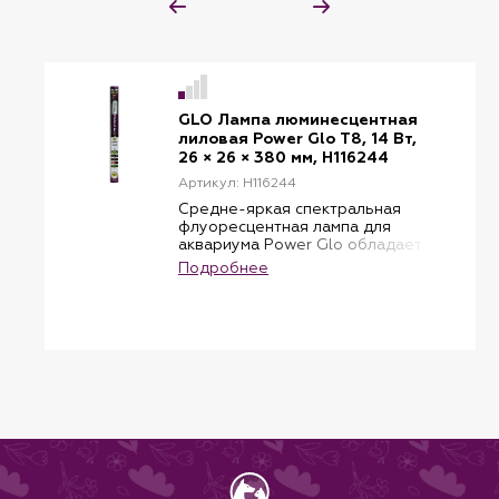
GLO Лампа люминесцентная
лиловая Power Glo Т8, 14 Вт,
26 × 26 × 380 мм, H116244
Артикул: H116244
Средне-яркая спектральная
флуоресцентная лампа для
аквариума Power Glo обладает
высоким уровнем интенсивности
Подробнее
света и лиловым оттенком.
Лампа прекрасно подходит для
морских аквариумов,
аквариумов с африканскими
цихлидами и усиливает
естественный окрас рыб.
Power Glo способствует росту
кораллов и беспозвоночных в
морском аквариуме и растений
в пресноводном.
Рекомендуется использовать
совместно с Aqua-Glo, Life-Glo
2 или Flora-Glo.