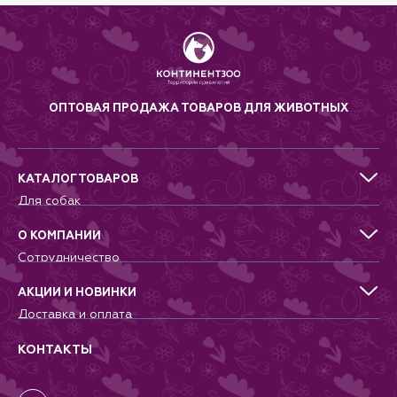
ОПТОВАЯ ПРОДАЖА ТОВАРОВ ДЛЯ ЖИВОТНЫХ
КАТАЛОГ ТОВАРОВ
Для собак
Для кошек
Для грызунов
О КОМПАНИИ
Для птиц
Сотрудничество
Аквариумистика, пруд, море
Питомникам
Террариумистика
Добрые дела
АКЦИИ И НОВИНКИ
Новости
Доставка и оплата
Контакты
Гарантии и возврат
Вопрос-Ответ
Вакансии
КОНТАКТЫ
Политика
Соглашение