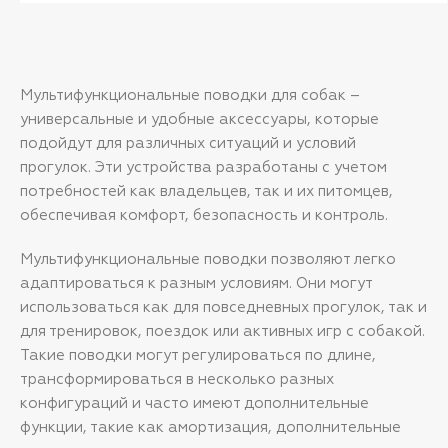
1.короткий поводок: 1 метр
2. средний поводок: 1,30 м
3. длинный поводок: 1:60 м
4. набедренный поводок
5. плечевой поводок
6. двойной поводок
Мультифункциональные поводки для собак –
7. удобная функций завязывания
универсальные и удобные аксессуары, которые
поводка в случае необходимости
фиксации питомца на месте. Все ли
подойдут для различных ситуаций и условий
функции работают с каждой собакой?
прогулок. Эти устройства разработаны с учетом
- В некоторых случаях, когда вы
особенно высоки, а ваша собака
потребностей как владельцев, так и их питомцев,
особенно мала, поводок может быть
обеспечивая комфорт, безопасность и контроль.
слишком коротким для функции плеча.
доступные размеры: XS, S, M, L.
Машинная стирка при температуре
Мультифункциональные поводки позволяют легко
30°C. Не сушите в стиральной
машине.
адаптироваться к разным условиям. Они могут
использоваться как для повседневных прогулок, так и
для тренировок, поездок или активных игр с собакой.
Такие поводки могут регулироваться по длине,
трансформироваться в несколько разных
конфигураций и часто имеют дополнительные
функции, такие как амортизация, дополнительные