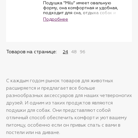
Подушка "Milu" имеет овальную
форму, она комфортная и удобная,
подходит для сна, отдыха собак и
кошек. Изготовлена из качественного
Подробнее
натруального хлопка, синтетическое
наполнение делает ее мягкой и
уютной. Возможна стирка при
температуре 30 градусов.
Товаров на странице:
24
48
96
С каждым годом рынок товаров для животных
расширяется и предлагает все больше
разнообразных аксессуаров для наших четвероногих
друзей. И одним из таких продуктов являются
подушки для собак. Они представляют собой
отличный способ обеспечить комфорт и уют вашему
питомцу, особенно если он привык спать с вами в
постели или на диване.