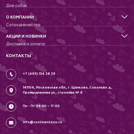
Для собак
Для кошек
Для грызунов
О КОМПАНИИ
Для птиц
Сотрудничество
Аквариумистика, пруд, море
Питомникам
Террариумистика
Добрые дела
АКЦИИ И НОВИНКИ
Новости
Доставка и оплата
Контакты
Гарантии и возврат
Вопрос-Ответ
Вакансии
КОНТАКТЫ
Политика
Соглашение
+7 (495) 134 28 29
141104, Московская обл., г. Щелково, Соколово д,
Промышленная ул., строение № 6
Пн - Пт 09:00 – 17:00
info@continentzoo.ru