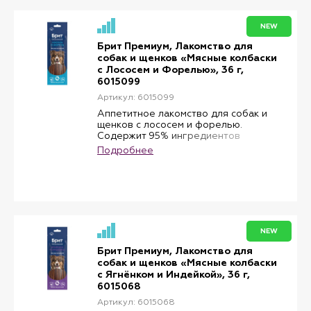
отличным вариантом для поощрения.
Благодаря мягкой текстуре колбаски
NEW
удобно использовать во время
дрессировки, прогулок и совместных
Брит Премиум, Лакомство для
игр.
собак и щенков «Мясные колбаски
Подходит для собак и щенков всех
с Лососем и Форелью», 36 г,
пород.
6015099
Артикул: 6015099
Аппетитное лакомство для собак и
щенков с лососем и форелью.
Содержит 95% ингредиентов
животного происхождения, включая
Подробнее
мясные и рыбные компоненты,
которые обеспечивают насыщенный
вкус и привлекательный аромат.
Лосось и форель служат источниками
легкоусвояемого белка и делают
лакомство особенно
привлекательным для питомцев.
NEW
Мягкая текстура позволяет удобно
использовать колбаски для
Брит Премиум, Лакомство для
поощрения во время дрессировки,
собак и щенков «Мясные колбаски
прогулок и совместных игр.
с Ягнёнком и Индейкой», 36 г,
Подходит для собак и щенков всех
6015068
пород.
Артикул: 6015068