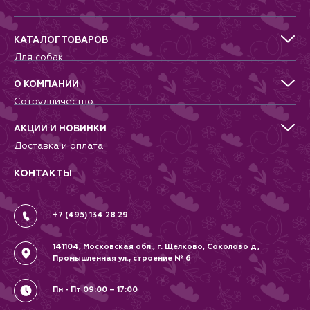
КАТАЛОГ ТОВАРОВ
Для собак
Для кошек
Для грызунов
О КОМПАНИИ
Для птиц
Сотрудничество
Аквариумистика, пруд, море
Питомникам
Террариумистика
Добрые дела
АКЦИИ И НОВИНКИ
Новости
Доставка и оплата
Контакты
Гарантии и возврат
Вопрос-Ответ
Вакансии
КОНТАКТЫ
Политика
Соглашение
+7 (495) 134 28 29
141104, Московская обл., г. Щелково, Соколово д,
Промышленная ул., строение № 6
Пн - Пт 09:00 – 17:00