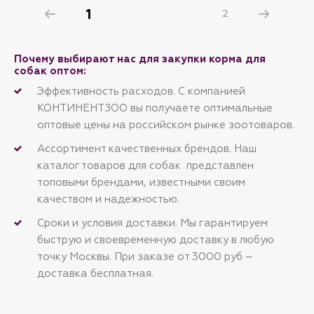
животным;
1
2
• Бережная низкотемпературная
термообработка сохраняет вкус и
питательные свойства;
• Полностью натуральный состав: без
Почему выбирают нас для закупки корма для
сахара, злаков, сои, красителей,
собак оптом:
консервантов, ароматизаторов и
ГМО;
Эффективность расходов. С компанией
• Удобная застёжка zip-lock помогает
сохранить свежесть и мягкость
КОНТИНЕНТЗОО вы получаете оптимальные
продукта.
оптовые цены на российском рынке зоотоваров.
MOLINA Утиная грудка — это вкусное
и полезное лакомство, которое
Ассортимент качественных брендов. Наш
станет любимым угощением вашего
питомца.
каталог товаров для собак представлен
топовыми брендами, известными своим
качеством и надежностью.
Сроки и условия доставки. Мы гарантируем
быструю и своевременную доставку в любую
точку Москвы. При заказе от 3000 руб –
доставка бесплатная.