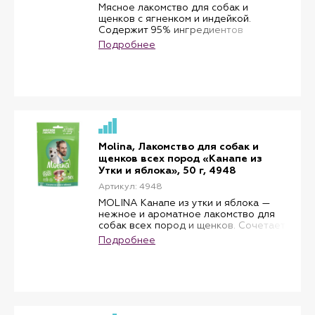
Мясное лакомство для собак и
щенков с ягненком и индейкой.
Содержит 95% ингредиентов
животного происхождения и
Подробнее
отличается насыщенным мясным
вкусом. Ягненок и индейка служат
источниками качественного белка, а
печень ягненка дополняет рацион
витаминами и микроэлементами.
Благодаря мягкой текстуре колбаски
удобно использовать для поощрения
во время тренировок, прогулок и игр.
Подходит для собак и щенков всех
Molina, Лакомство для собак и
пород.
щенков всех пород «Канапе из
Утки и яблока», 50 г, 4948
Артикул: 4948
MOLINA Канапе из утки и яблока —
нежное и ароматное лакомство для
собак всех пород и щенков. Сочетает
отборное филе утки, курицы и трески
Подробнее
с лёгкой фруктовой ноткой яблока,
радуя питомца вкусом и поддерживая
его здоровье.
Преимущества:
• Высокое содержание натурального
мяса (утка, курица, треска);
• Лёгкая фруктовая нотка благодаря