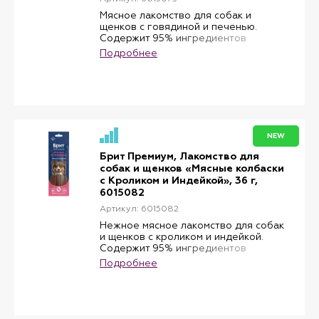
Мясное лакомство для собак и
щенков с говядиной и печенью.
Содержит 95% ингредиентов
животного происхождения и
Подробнее
отличается насыщенным мясным
вкусом, который нравится
большинству собак. Говядина служит
источником качественного животного
белка, а печень дополняет рацион
витаминами и микроэлементами.
Мягкая текстура делает колбаски
NEW
удобными для поощрения во время
тренировок, прогулок и активного
Брит Премиум, Лакомство для
взаимодействия с питомцем.
собак и щенков «Мясные колбаски
Подходит для собак и щенков всех
с Кроликом и Индейкой», 36 г,
пород.
6015082
Артикул: 6015082
Нежное мясное лакомство для собак
и щенков с кроликом и индейкой.
Содержит 95% ингредиентов
животного происхождения и
Подробнее
отличается высокой вкусовой
привлекательностью. Сочетание
нескольких источников белка
помогает разнообразить рацион
питомца и делает лакомство