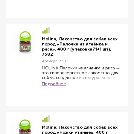
перекусов, сочетая удовольствие с
пользой для питомца.
Польза для питомца:
• Содержат витамин Е, который
защищает клетки от свободных
радикалов и укрепляет иммунную
систему;
• Натуральный состав без
Molina, Лакомство для собак всех
искусственных добавок, красителей,
пород «Палочки из ягнёнка и
усилителей вкуса и ГМО;
риса», 400 г (упаковка71+1 шт),
• Удобный формат для поощрения и
7582
тренировок;
• Подходит для ежедневного
Артикул: 7582
перекуса.
MOLINA Палочки из ягненка и риса —
MOLINA Куриные палочки — это
это гипоаллергенное лакомство для
лакомство, которое порадует собаку
собак, созданное из натурального
вкусом и поддержит её здоровье.
мяса ягненка и риса. Лакомство
Подробнее
идеально подходит для поощрения,
игр, дрессировки и перекусов,
сочетая аппетитный вкус с пользой
для питомца.
Преимущества:
• Натуральный состав без
искусственных добавок, красителей,
усилителей вкуса и ГМО;
• Гипоаллергенный продукт,
Molina, Лакомство для собак всех
подходящий для чувствительных
пород «Ножки утиные», 400 г