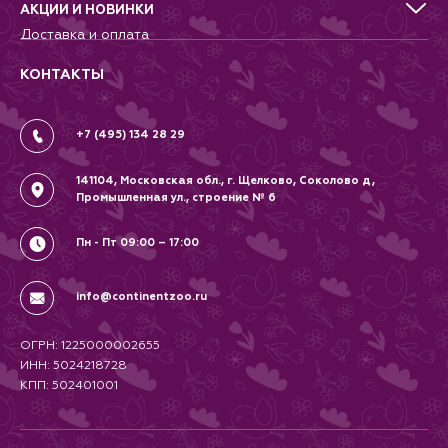
Добрые дела
уверенность в пользе и
АКЦИИ И НОВИНКИ
качестве продукта.
Новости
Доставка и оплата
Контакты
Гарантии и возврат
Вопрос-Ответ
Вакансии
КОНТАКТЫ
Политика
Соглашение
+7 (495) 134 28 29
141104, Московская обл., г. Щелково, Соколово д,
Промышленная ул., строение № 6
Пн - Пт 09:00 – 17:00
info@continentzoo.ru
ОГРН: 1225000002655
ИНН: 5024218728
КПП: 502401001