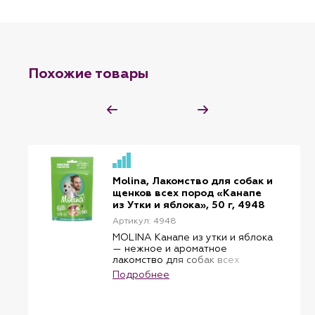
Похожие товары
Molina, Лакомство для собак и
щенков всех пород «Канапе
из Утки и яблока», 50 г, 4948
Артикул: 4948
MOLINA Канапе из утки и яблока
— нежное и ароматное
лакомство для собак всех
пород и щенков. Сочетает
Подробнее
отборное филе утки, курицы и
трески с лёгкой фруктовой
ноткой яблока, радуя питомца