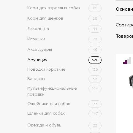
Корм для взрослых собак
131
Основн
Корм для щенков
28
Сортир
Лакомства
33
Товаров
Игрушки
72
Аксессуары
46
Амуниция
620
Поводки короткие
136
Банданы
58
Мультифункциональные
144
поводки
Ошейники для собак
135
Шлейки для собак
147
Одежда и обувь
22