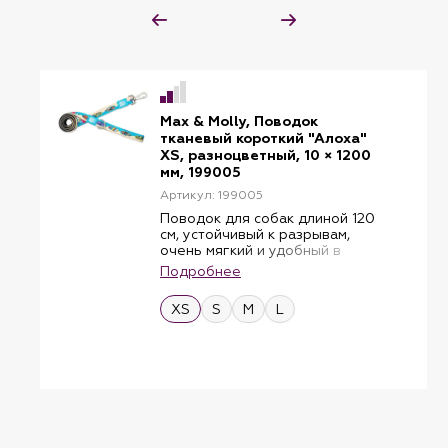
Max & Molly, Поводок
тканевый короткий "Алоха"
XS, разноцветный, 10 × 1200
мм, 199005
Артикул: 199005
Поводок для собак длиной 120
см, устойчивый к разрывам,
очень мягкий и удобный в
удержании благодаря
Подробнее
подкладке и быстросохнущему
неопрену сзади. Он идеально
XS
S
M
L
подходит для того, чтобы вести
вашу собаку более
контролируемым образом.
Дополнительное D-образное
кольцо на ремешке позволяет
вам всегда иметь под рукой
практичные аксессуары.
Для максимальной гибкости
карабины из матового металла