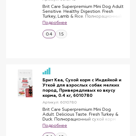
Brit Care Superpremium Mini Dog Adult
Sensitive. Healthy Digestion. Fresh
Turkey, Lamb & Rice. Полнорационный
сухой корм суперпремиум-класса со
Подробнее
свежей индейкой, ягненком и рисом
для взрослых собак мини-пород (до
0.4
1.5
10 кг). Чувствительное пищеварение.
Брит Кеа, Сухой корм с Индейкой и
Уткой для взрослых собак мелких
пород, Привередливых ко вкусу
корма, 0.4 кг, 6010780
Артикул: 6010780
Brit Care Superpremium Mini Dog
Adult. Delicious Taste. Fresh Turkey &
Duck. Полнорационный сухой корм
суперпремиум-класса со свежей
Подробнее
индейкой и уткой для взрослых собак
мини-пород (до 10 кг),