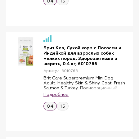
0.4
1.5
привередливых ко вкусу корма.
Брит Кеа, Сухой корм с Лососем и
Индейкой для взрослых собак
мелких пород, Здоровая кожа и
шерсть, 0.4 кг, 6010766
Артикул: 6010766
Brit Care Superpremium Mini Dog
Adult. Healthy Skin & Shiny Coat. Fresh
Salmon & Turkey. Полнорационный
сухой корм суперпремиум-класса со
Подробнее
свежим лососем и индейкой для
взрослых собак мини-пород (до 10
0.4
1.5
кг). Здоровая кожа и шерсть.