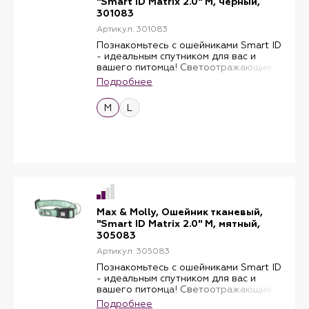
"Smart ID Matrix 2.0" M, чёрный,
ошейники Smart ID легкие, удобные и
301083
обеспечивают безопасное ношение,
Артикул: 301083
благодаря предохранительному
кольцу ошейник комфортно надевать
Познакомьтесь с ошейниками Smart ID
или снимать с питомца не боясь его
- идеальным спутником для вас и
побега. Размер регулируется для
вашего питомца! Светоотражающие
идеальной посадки.
швы делают вашего четвероногого
Подробнее
Преимущества:
друга заметным в темное время
1. Безопасность с уникальным
суток, сохраняя его безопасность, а
M
L
ошейником Smart ID!
стильный дизайн привлечет всеобщее
2. Светоотражающие швы для
внимание.Каждый ошейник оснащен
высокой видимости!
биркой с индивидуальным QR-кодом,
3. Мягкий и удобный материал,
который позволит быстро связаться с
который понравится вашему питомцу!
хозяином, если питомец заблудится. В
4. Бережная машинная стирка.
момент сканирования кода нашедшим,
5. Быстро сохнущий материал.
хозяину питомца приходит в
эксклюзивное бесплатное
приложение "Gotcha!" геолокация
питомца.Изготовленные из прочного
Max & Molly, Ошейник тканевый,
полиэстера и мягкого неопрена,
"Smart ID Matrix 2.0" M, мятный,
ошейники Smart ID легкие, удобные и
305083
обеспечивают безопасное ношение,
Артикул: 305083
благодаря предохранительному
кольцу ошейник комфортно надевать
Познакомьтесь с ошейниками Smart ID
или снимать с питомца не боясь его
- идеальным спутником для вас и
побега. Размер регулируется для
вашего питомца! Светоотражающие
идеальной посадки.
швы делают вашего четвероногого
Подробнее