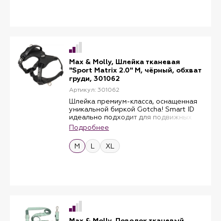
неопрена с очень мягкой подкладкой
соответствует анатомии собаки.
модных цветов, ваша собака,
Мягкая ручка на спине обеспечит
несомненно, привлечет внимание.
дополнительный контроль и позволит
Шлейка оснащена светоотражающими
быстро вмешаться, если это
швами для повышенной безопасности.
понадобится.Каждая из спортивных
шлеек поставляется со встроенной
биркой GOTCHA! с индивидуальным
QR-кодом. В эксклюзивном и
Max & Molly, Шлейка тканевая
бесплатном приложении GOTCHA! В
"Sport Matrix 2.0" M, чёрный, обхват
приложении Lost & Found App вы
груди, 301062
можете создать профиль своего
Артикул: 301062
четвероногого друга, гарантируя,
что нашедший, отсканировавший
Шлейка премиум-класса, оснащенная
бирку, получит всю необходимую
уникальной биркой Gotcha! Smart ID
информацию для быстрого
идеально подходит для подвижных
воссоединения вас. Кроме того,
повседневных героев и насыщенных
Подробнее
геолокация устройства поиска
событиями прогулок.Очень большая
передается в процессе
подкладка на груди и спине
M
L
XL
сканирования.Изготовленная из
обеспечивает идеальное
гипоаллергенного, быстросохнущего
распределение давления и идеально
неопрена с очень мягкой подкладкой
соответствует анатомии собаки.
модных цветов, ваша собака,
Мягкая ручка на спине обеспечит
несомненно, привлечет внимание.
дополнительный контроль и позволит
Шлейка оснащена светоотражающими
быстро вмешаться, если это
швами для повышенной безопасности.
понадобится.Каждая из спортивных
шлеек поставляется со встроенной
биркой GOTCHA! с индивидуальным
QR-кодом. В эксклюзивном и
Max & Molly, Поводок тканевый