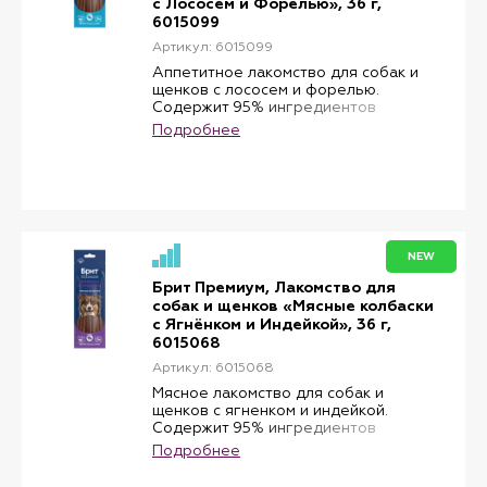
с Лососем и Форелью», 36 г,
пород.
6015099
Артикул: 6015099
Аппетитное лакомство для собак и
щенков с лососем и форелью.
Содержит 95% ингредиентов
животного происхождения, включая
Подробнее
мясные и рыбные компоненты,
которые обеспечивают насыщенный
вкус и привлекательный аромат.
Лосось и форель служат источниками
легкоусвояемого белка и делают
лакомство особенно
привлекательным для питомцев.
NEW
Мягкая текстура позволяет удобно
использовать колбаски для
Брит Премиум, Лакомство для
поощрения во время дрессировки,
собак и щенков «Мясные колбаски
прогулок и совместных игр.
с Ягнёнком и Индейкой», 36 г,
Подходит для собак и щенков всех
6015068
пород.
Артикул: 6015068
Мясное лакомство для собак и
щенков с ягненком и индейкой.
Содержит 95% ингредиентов
животного происхождения и
Подробнее
отличается насыщенным мясным
вкусом. Ягненок и индейка служат