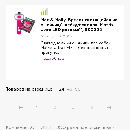
животному
шлейке или поводку шириной до 4 см.
Подходит для прогулок, поездок и
Преимущества:
тренировок
4 режима освещения: яркий, тусклый,
Характеристики:
мигающий, экономичный
Max & Molly, Брелок светящийся на
Тип: светодиодный фонарик для
Водонепроницаемый корпус (IP6) —
ошейник/шлейку/поводок "Matrix
собак
подходит для любых погодных
Ultra LED розовый", 800002
Крепление: силиконовый ремешок
условий
Для кого: для щенков и взрослых
Яркий светодиод для собак —
Артикул: 800002
собак всех пород
заметен издалека, повышает
Светодиодный ошейник для собак
видимость в темноте
Matrix Ultra LED — безопасность на
Светит до 13 часов, быстрая зарядка
прогулке.
за 30 минут через USB
Светодиодный ошейник для собак с
Подробнее
Гибкий силиконовый ремешок с
USB-зарядкой Matrix Ultra LED — это
возможностью регулировки под
надежный способ сделать вечерние и
размер изделия — легко крепится к
ночные прогулки безопасными.
любой амуниции
Подходит для маленьких, средних и
Легкий и компактный — не мешает
крупных собак, крепится к ошейнику,
животному
шлейке или поводку шириной до 4 см.
Подходит для прогулок, поездок и
Товаров на странице:
24
48
96
Преимущества:
тренировок
4 режима освещения: яркий, тусклый,
Характеристики:
мигающий, экономичный
Тип: светодиодный фонарик для
Водонепроницаемый корпус (IP6) —
собак
1
2
...
21
подходит для любых погодных
Крепление: силиконовый ремешок
условий
Для кого: для щенков и взрослых
Яркий светодиод для собак —
собак всех пород
заметен издалека, повышает
видимость в темноте
Компания КОНТИНЕНТЗОО рада предложить вам