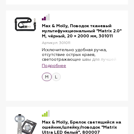
гибкость. Они позволяют
использовать поводок длиной 200 см
в качестве короткого, среднего,
длинного, плечевого, набедренного
или даже двойного поводка.
Дополнительно к нему можно
Max & Molly, Поводок тканевый
прикрепить практичные аксессуары.
мультифункциональный "Matrix 2.0"
Прочный поводок для собак,
M, чёрный, 20 × 2000 мм, 301011
благодаря набивке и
Артикул: 301011
быстросохнущему неопрену на
тыльной стороне, невероятно мягкий
Исключительно удобная ручка,
и приятный на ощупь, что позволяет
отсутствие острых краев,
вам лучше контролировать собаку во
светоотражающие швы для лучшей
время выгула.
видимости в темноте, тонкие
Подробнее
Для максимальной гибкости карабины
рельефные поверхности и
из матового металла поворачиваются
высококачественная работа – вот
M
L
на 360 ° и управляются одной рукой.
характеристики, отличающие наши
Будьте готовы к идеальной прогулке
многофункциональные поводки.
с собакой. Размеры: M - ширина 2см,
Три дополнительных D-образных
длина 200 см. L - ширина 2,5 см, длина
кольца обеспечивают максимальную
200 см.
гибкость. Они позволяют
использовать поводок длиной 200 см
в качестве короткого, среднего,
длинного, плечевого, набедренного
или даже двойного поводка.
Дополнительно к нему можно
Max & Molly, Брелок светящийся на
прикрепить практичные аксессуары.
ошейник/шлейку/поводок "Matrix
Прочный поводок для собак,
Ultra LED белый", 800007