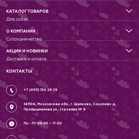
пушистый друг даже не заметит,
что на нем шлейка.
КАТАЛОГ ТОВАРОВ
Доступные размеры: XS, S, M, L
Рекомендации по уходу:
Для собак
бережная машинная стирка.
Для кошек
Никакой сушки в барабане.
Для грызунов
О КОМПАНИИ
Материал: полиэстер, неопрен.
Для птиц
Сотрудничество
Аквариумистика, пруд, море
Питомникам
Террариумистика
Добрые дела
АКЦИИ И НОВИНКИ
Новости
Доставка и оплата
Контакты
Гарантии и возврат
Вопрос-Ответ
Вакансии
КОНТАКТЫ
Политика
Соглашение
+7 (495) 134 28 29
141104, Московская обл., г. Щелково, Соколово д,
Промышленная ул., строение № 6
Пн - Пт 09:00 – 17:00