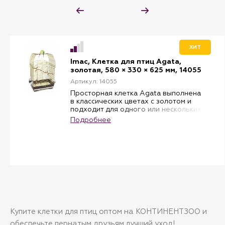
ХИТ
Imac, Клетка для птиц Agata,
золотая, 580 × 330 × 625 мм, 14055
Артикул: 14055
Просторная клетка Agata выполнена
в классических цветах с золотом и
подходит для одного или нескольких
мелких и средних птиц. За клеткой
Подробнее
просто ухаживать благодаря
выдвижному поддону, который легко
моется. В комплекте кормушки,
поилка с узким носиком, жердочки.
Клетка оборудована 2-мя дверцами
для легкого и удобного доступа к
питомцам, которые можно
использовать для крепления
подвесной наружной купалки или
гнезда-скворечника.
Размеры: расстояние между прутьями
Купите клетки для птиц оптом на КОНТИНЕНТЗОО и
12 мм, длина 58 см, высота 33 см, 62.5
см.
обеспечьте пернатым друзьям лучший уход!