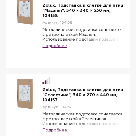
Zolux, Подставка к клетке для птиц
"Мадлен", 540 × 340 × 530 мм,
104158
Артикул: 104158
Металлическая подставка сочетается
с ретро-клеткой Мадлен.
Использование подставки позволит
подчеркнуть элегантность клеток
Подробнее
этого типа. Простые в установке
ножки имеют оригинальную, хотя и
простую форму, которая идеально
гармонирует с клеткой.
Размеры: Д 63 см х Ш 38,5 см х в 73 см.
Zolux, Подставка к клетке для птиц
"Селестина", 340 × 270 × 440 мм,
104157
Артикул: 104157
Металлическая подставка сочетается
с ретро-клеткой «Селестина».
Использование подставки позволит
подчеркнуть элегантность клеток
Подробнее
этого типа. Простые в установке