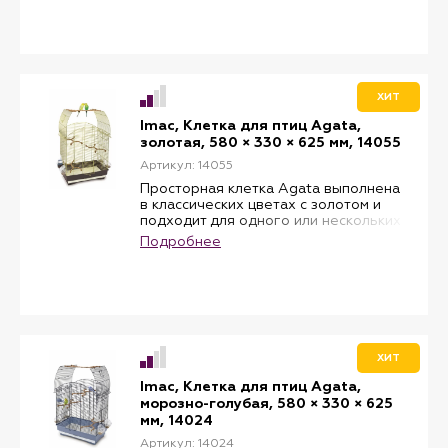
ножки имеют оригинальную, хотя и
простую форму, которая идеально
гармонирует с клеткой.
Размеры: д. 49 см х Ш. 32 см Х в. 73 см.
ХИТ
Imac, Клетка для птиц Agata,
золотая, 580 × 330 × 625 мм, 14055
Артикул: 14055
Просторная клетка Agata выполнена
в классических цветах с золотом и
подходит для одного или нескольких
мелких и средних птиц. За клеткой
Подробнее
просто ухаживать благодаря
выдвижному поддону, который легко
моется. В комплекте кормушки,
поилка с узким носиком, жердочки.
Клетка оборудована 2-мя дверцами
для легкого и удобного доступа к
питомцам, которые можно
ХИТ
использовать для крепления
подвесной наружной купалки или
Imac, Клетка для птиц Agata,
гнезда-скворечника.
морозно-голубая, 580 × 330 × 625
Размеры: расстояние между прутьями
мм, 14024
12 мм, длина 58 см, высота 33 см, 62.5
см.
Артикул: 14024