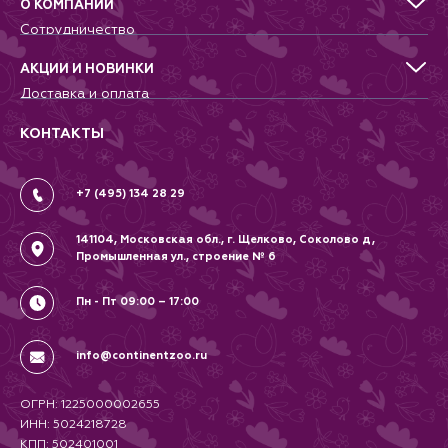
Для грызунов
О КОМПАНИИ
Для птиц
Сотрудничество
Аквариумистика, пруд, море
Питомникам
Террариумистика
Добрые дела
АКЦИИ И НОВИНКИ
Новости
Доставка и оплата
Контакты
Гарантии и возврат
Вопрос-Ответ
Вакансии
КОНТАКТЫ
Политика
Соглашение
+7 (495) 134 28 29
141104, Московская обл., г. Щелково, Соколово д,
Промышленная ул., строение № 6
Пн - Пт 09:00 – 17:00
info@continentzoo.ru
ОГРН: 1225000002655
ИНН: 5024218728
КПП: 502401001