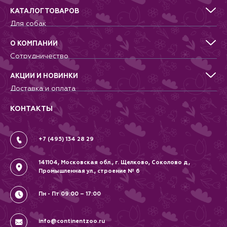
КАТАЛОГ ТОВАРОВ
Для собак
Для кошек
Для грызунов
О КОМПАНИИ
Для птиц
Сотрудничество
Аквариумистика, пруд, море
Питомникам
Террариумистика
Добрые дела
АКЦИИ И НОВИНКИ
Новости
Доставка и оплата
Контакты
Гарантии и возврат
Вопрос-Ответ
Вакансии
КОНТАКТЫ
Политика
Соглашение
+7 (495) 134 28 29
141104, Московская обл., г. Щелково, Соколово д,
Промышленная ул., строение № 6
Пн - Пт 09:00 – 17:00
info@continentzoo.ru