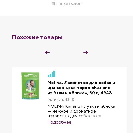
В КАТАЛОГ
Похожие товары
Molina, Лакомство для собак и
щенков всех пород «Канапе
из Утки и яблока», 50 г, 4948
Артикул: 4948
MOLINA Канапе из утки и яблока
— нежное и ароматное
лакомство для собак всех
пород и щенков. Сочетает
Подробнее
отборное филе утки, курицы и
трески с лёгкой фруктовой