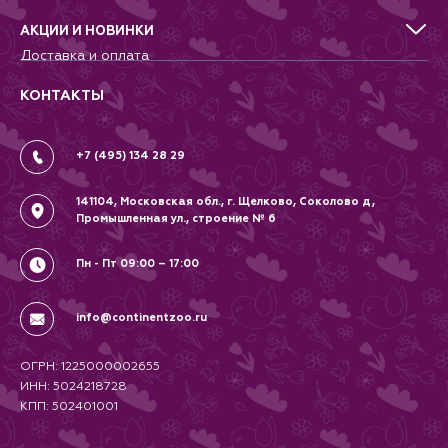
Питомникам
Террариумистика
Добрые дела
АКЦИИ И НОВИНКИ
Новости
Доставка и оплата
Контакты
Гарантии и возврат
Вопрос-Ответ
Вакансии
КОНТАКТЫ
Политика
Соглашение
+7 (495) 134 28 29
141104, Московская обл., г. Щелково, Соколово д,
Промышленная ул., строение № 6
Пн - Пт 09:00 – 17:00
info@continentzoo.ru
ОГРН: 1225000002655
ИНН: 5024218728
КПП: 502401001