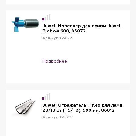
аквариумом, даже сидя на диване или
за столом. Простая сборка и
практичность в обслуживании.
Подобрать тумбу можно под цвет
вашего аквариума, все продумано.
Juwel, Импеллер для помпы Juwel,
Сделана из материалов немецкого
Bioflow 600, 85072
качества, что гарантирует высокую
Артикул: 85072
износостойкость и длительную
эксплуатацию аквариума Vision 450.
Подробнее
Juwel, Отражатель Hiflex для ламп
28/18 Вт (T5/T8), 590 мм, 86012
Артикул: 86012