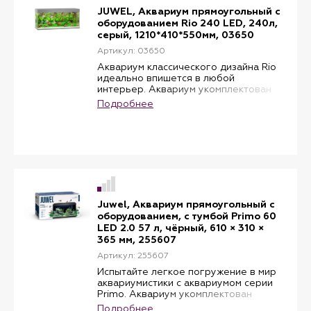
JUWEL, Аквариум прямоугольный с
оборудованием Rio 240 LED, 240л,
серый, 1210*410*550мм, 03650
Артикул: 03650
Аквариум классического дизайна Rio
идеально впишется в любой
интерьер. Аквариум укомплектован
водонепроницаемой светоарматурой
Подробнее
Multilux LED, системой фильтрации
Bioflow и регулируемым
нагревателем Aquaheat. Объем: 240
литров Цвет: серый. В комплекте:
фильтр Bioflow 3.0 M, лампы 2 шт,
мощностью 21 W, нагреватель,
мощностью 200 W.
Juwel, Аквариум прямоугольный с
оборудованием, с тумбой Primo 60
LED 2.0 57 л, чёрный, 610 × 310 ×
365 мм, 255607
Артикул: 255607
Испытайте легкое погружение в мир
аквариумистики с аквариумом серии
Primo. Аквариум укомплектован
водонепроницаемой светоарматурой
Подробнее