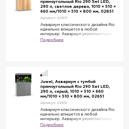
прямоугольный Rio 290 Set LED,
устойчивость аквариума. Аквариум и
290 л, светлое дерево, 1010 × 510 ×
тумба подобранные в одном
660 мм/1010 × 510 × 800 мм, 02851
цветовом решении составляют
идеальную пару. Тумба проста в
Артикул: 02851
сборке и имеет большое
Аквариум классического дизайна Rio
пространство внутри себя для
идеально впишется в любой
хранения и монтажа оборудования, а
интерьер. Аквариум укомплектован
также аксессуаров и корма.
водонепроницаемой светоарматурой
Подробнее
Multilux LED, системой фильтрации
Bioflow и регулируемым
нагревателем Aquaheat. В комплекте:
фильтр Bioflow 6.0 L, лампы DAY и
NATURE 2 шт, нагреватель,
мощностью 300 W. Тумба
изготовлена для аквариумов
классической формы серии Rio.
Подходящая по размерам тумба
Juwel, Аквариум с тумбой
обеспечивает максимальную
прямоугольный Rio 290 Set LED,
устойчивость аквариума. Аквариум и
290 л, серый, 1010 × 510 × 660
тумба подобранные в одном
мм/1010 × 510 × 800 мм, 02651
цветовом решении составляют
идеальную пару. Тумба проста в
Артикул: 02651
сборке и имеет большое
Аквариум классического дизайна Rio
пространство внутри себя для
идеально впишется в любой
хранения и монтажа оборудования, а
интерьер. Аквариум укомплектован
также аксессуаров и корма.
водонепроницаемой светоарматурой
Подробнее
Multilux LED, системой фильтрации