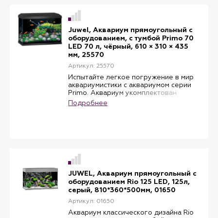
белый. В комплекте: фильтр Bioflow
One, лампа 1 шт, мощностью 8 W,
нагреватель, мощностью 50 W.
Juwel, Аквариум прямоугольный с
оборудованием, с тумбой Primo 70
LED 70 л, чёрный, 610 × 310 × 435
мм, 25570
Артикул: 25570
Испытайте легкое погружение в мир
аквариумистики с аквариумом серии
Primo. Аквариум укомплектован
водонепроницаемым крышкой-
Подробнее
светильником с энергосберегающей
лампой NovoLux 60 LED на 8W,
системой фильтрации Bioflow One и
регулируемым нагревателем
Aquaheat. Объем: 70 литров. Цвет:
черный. В комплекте: фильтр Bioflow
One, лампа 1 шт, мощностью 8 W,
нагреватель, мощностью 50 W.
JUWEL, Аквариум прямоугольный с
оборудованием Rio 125 LED, 125л,
серый, 810*360*500мм, 01650
Артикул: 01650
Аквариум классического дизайна Rio