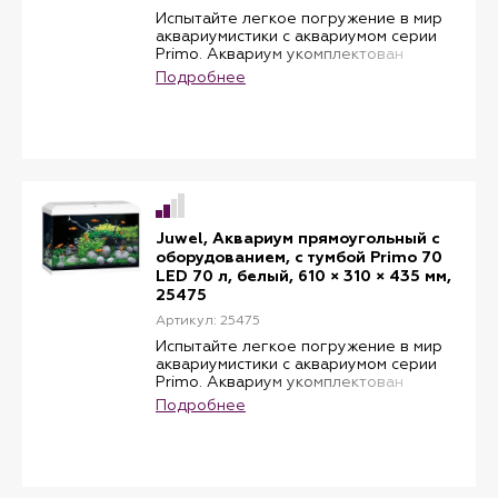
Испытайте легкое погружение в мир
аквариумистики с аквариумом серии
Primo. Аквариум укомплектован
водонепроницаемым крышкой-
Подробнее
светильником с энергосберегающей
лампой NovoLux 80 LED на 10,5W,
системой фильтрации Bioflow S и
регулируемым нагревателем
Aquaheat. Объем: 110 литров. Цвет:
черный. В комплекте: фильтр Bioflow
S, лампа 1 шт, мощностью 10.5 W,
нагреватель, мощностью 100 W.
Juwel, Аквариум прямоугольный с
оборудованием, с тумбой Primo 70
LED 70 л, белый, 610 × 310 × 435 мм,
25475
Артикул: 25475
Испытайте легкое погружение в мир
аквариумистики с аквариумом серии
Primo. Аквариум укомплектован
водонепроницаемым крышкой-
Подробнее
светильником с энергосберегающей
лампой NovoLux 60 LED на 8W,
системой фильтрации Bioflow One и
регулируемым нагревателем
Aquaheat. Объем: 70 литров. Цвет: