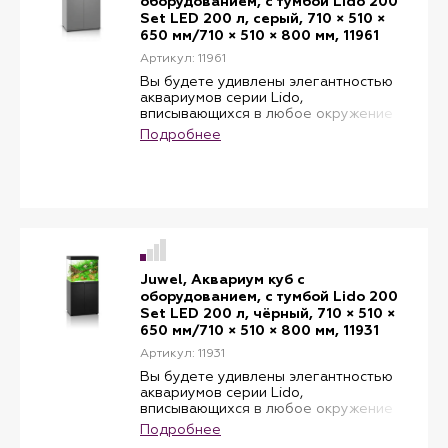
оборудованием, с тумбой Lido 200
литров. Подходящая тумба
Set LED 200 л, серый, 710 × 510 ×
обеспечивает максимальную
650 мм/710 × 510 × 800 мм, 11961
устойчивость аквариума. Аквариум и
тумба подобранные в одном
Артикул: 11961
цветовом решении составляют
Вы будете удивлены элегантностью
идеальную пару. Тумба проста в
аквариумов серии Lido,
сборке и имеет большое
вписывающихся в любое окружение
пространство внутри себя для
благодаря сдержанному дизайну.
Подробнее
хранения оборудования и
Аквариум укомплектован
аксессуаров или корма.
водонепроницаемой светоарматурой
Multilux LED, системой фильтрации
Bioflow и регулируемым
нагревателем Aquaheat. В комплекте:
фильтр Bioflow 3.0 M, лампы 2 шт,
мощностью 11 W, нагреватель,
мощностью 200 W. Тумба
изготовлена для элегантных
Juwel, Аквариум куб с
аквариумов серии Lido объемом 200
оборудованием, с тумбой Lido 200
литров. Подходящая тумба
Set LED 200 л, чёрный, 710 × 510 ×
обеспечивает максимальную
650 мм/710 × 510 × 800 мм, 11931
устойчивость аквариума. Аквариум и
тумба подобранные в одном
Артикул: 11931
цветовом решении составляют
Вы будете удивлены элегантностью
идеальную пару. Тумба проста в
аквариумов серии Lido,
сборке и имеет большое
вписывающихся в любое окружение
пространство внутри себя для
благодаря сдержанному дизайну.
Подробнее
хранения оборудования и
Аквариум укомплектован