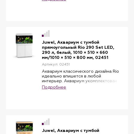
Novolux LED, системой фильтрации
Bioflow One и регулируемым
нагревателем Aquaheat 50W.
Объем: 57 литров
Цвет: черный
Juwel, Аквариум с тумбой
прямоугольный Rio 290 Set LED,
290 л, белый, 1010 × 510 × 660
мм/1010 × 510 × 800 мм, 02451
Артикул: 02451
Аквариум классического дизайна Rio
идеально впишется в любой
интерьер. Аквариум укомплектован
водонепроницаемой светоарматурой
Подробнее
Multilux LED, системой фильтрации
Bioflow и регулируемым
нагревателем Aquaheat. В комплекте:
фильтр Bioflow 6.0 L, лампы DAY и
NATURE 2 шт, нагреватель,
мощностью 300 W. Тумба
изготовлена для аквариумов
классической формы серии Rio.
Подходящая по размерам тумба
Juwel, Аквариум с тумбой
обеспечивает максимальную