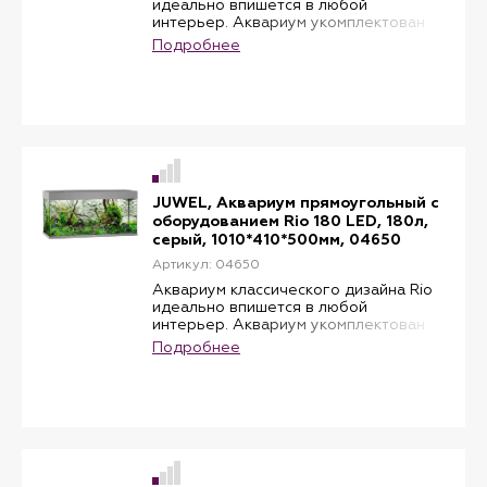
идеально впишется в любой
интерьер. Аквариум укомплектован
водонепроницаемой светоарматурой
Подробнее
Multilux LED, системой фильтрации
Bioflow и регулируемым
нагревателем Aquaheat. Объем: 125
литров Цвет: серый. В комплекте:
фильтр Bioflow 3.0 M, лампы 2 шт,
мощностью 11 W, нагреватель,
мощностью 100 W.
JUWEL, Аквариум прямоугольный с
оборудованием Rio 180 LED, 180л,
серый, 1010*410*500мм, 04650
Артикул: 04650
Аквариум классического дизайна Rio
идеально впишется в любой
интерьер. Аквариум укомплектован
водонепроницаемой светоарматурой
Подробнее
Multilux LED, системой фильтрации
Bioflow и регулируемым
нагревателем Aquaheat. Объем: 180
литров Цвет: серый. В комплекте:
фильтр Bioflow 3.0 M, лампы 2 шт,
мощностью 17 W, нагреватель,
мощностью 200 W.