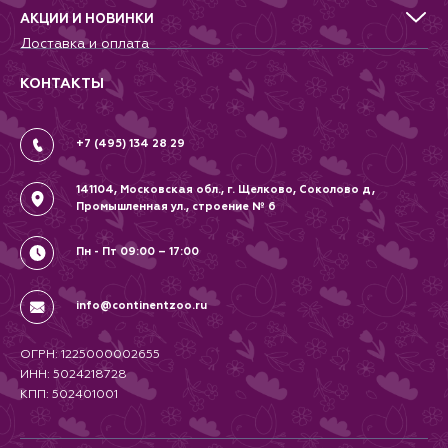
Террариумистика
Добрые дела
АКЦИИ И НОВИНКИ
Новости
Доставка и оплата
Контакты
Гарантии и возврат
Вопрос-Ответ
Вакансии
КОНТАКТЫ
Политика
Соглашение
+7 (495) 134 28 29
141104, Московская обл., г. Щелково, Соколово д,
Промышленная ул., строение № 6
Пн - Пт 09:00 – 17:00
info@continentzoo.ru
ОГРН: 1225000002655
ИНН: 5024218728
КПП: 502401001