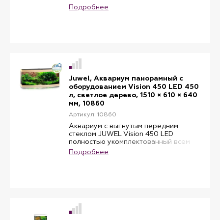
Подробнее
Juwel, Аквариум панорамный с
оборудованием Vision 450 LED 450
л, светлое дерево, 1510 × 610 × 640
мм, 10860
Артикул: 10860
Аквариум с выгнутым передним
стеклом JUWEL Vision 450 LED
полностью укомплектованный всем
необходимым оборудованием,
Подробнее
включающим светодиодное
освещение MultiLux LED, внутренний
фильтр Bioflow XL, циркуляционный
насос Eccoflow 1000, автоматический
настраиваемый обогреватель. Все
оборудование объединено в единую
компактную систему, легко доступную
для обслуживания каждого