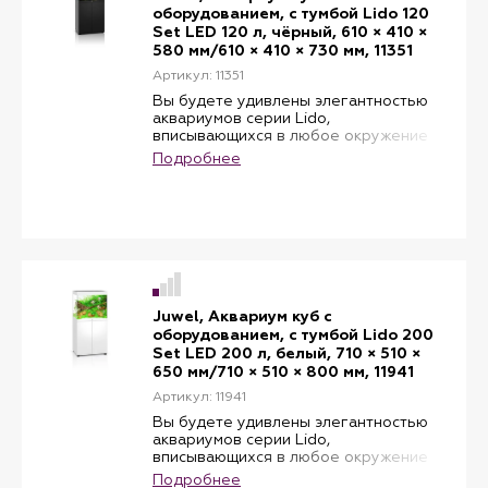
Lido объемом 120 литров.
оборудованием, с тумбой Lido 120
Подходящая тумба обеспечивает
Set LED 120 л, чёрный, 610 × 410 ×
максимальную устойчивость
580 мм/610 × 410 × 730 мм, 11351
аквариума. Аквариум и тумба
подобранные в одном цветовом
Артикул: 11351
решении составляют идеальную пару.
Вы будете удивлены элегантностью
Тумба проста в сборке и имеет
аквариумов серии Lido,
большое пространство внутри себя
вписывающихся в любое окружение
для хранения оборудования и
благодаря сдержанному дизайну.
Подробнее
аксессуаров или корма.
Аквариум укомплектован
водонепроницаемой светоарматурой
Multilux LED, системой фильтрации
Bioflow и регулируемым
нагревателем Aquaheat. В комплекте:
фильтр Bioflow 3.0 M, лампы 2 шт,
мощностью 10 W, нагреватель,
мощностью 100 W. Тумба изготовлена
для элегантных аквариумов серии
Juwel, Аквариум куб с
Lido объемом 120 литров.
оборудованием, с тумбой Lido 200
Подходящая тумба обеспечивает
Set LED 200 л, белый, 710 × 510 ×
максимальную устойчивость
650 мм/710 × 510 × 800 мм, 11941
аквариума. Аквариум и тумба
подобранные в одном цветовом
Артикул: 11941
решении составляют идеальную пару.
Вы будете удивлены элегантностью
Тумба проста в сборке и имеет
аквариумов серии Lido,
большое пространство внутри себя
вписывающихся в любое окружение
для хранения оборудования и
благодаря сдержанному дизайну.
Подробнее
аксессуаров или корма.