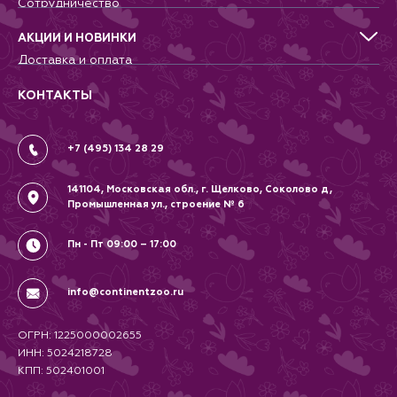
Сотрудничество
Аквариумистика, пруд, море
Питомникам
Террариумистика
Добрые дела
АКЦИИ И НОВИНКИ
Новости
Доставка и оплата
Контакты
Гарантии и возврат
Вопрос-Ответ
Вакансии
КОНТАКТЫ
Политика
Соглашение
+7 (495) 134 28 29
141104, Московская обл., г. Щелково, Соколово д,
Промышленная ул., строение № 6
Пн - Пт 09:00 – 17:00
info@continentzoo.ru
ОГРН: 1225000002655
ИНН: 5024218728
КПП: 502401001