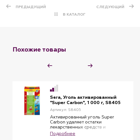
ПРЕДЫДУЩИЙ
СЛЕДУЮЩИЙ
В КАТАЛОГ
Похожие товары
Sera, Уголь активированный
"Super Carbon", 1 000 г, S8405
Артикул: S8405
Активированный уголь Super
Carbon удаляет остатки
лекарственных средств и
токсичных веществ после
Подробнее
окончания проведения лечения.