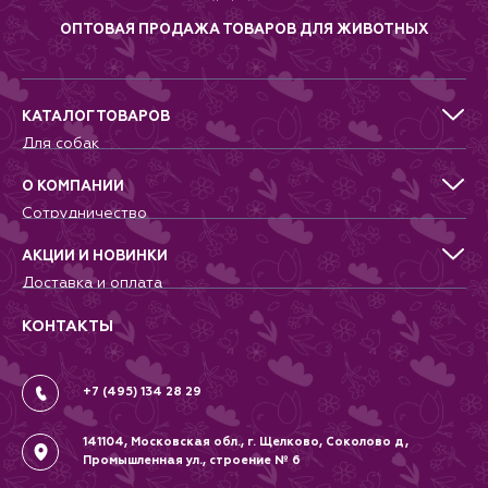
эффектов и не влияя pH удаляет
из воды не только остатки
ОПТОВАЯ ПРОДАЖА ТОВАРОВ ДЛЯ ЖИВОТНЫХ
лекарственных средств, но и
другие опасные токсичные
вещества, которые, могут
незаметно попасть в пруд с
дождевой водой (вредные
КАТАЛОГ ТОВАРОВ
вещества, находящиеся в
Для собак
окружающей среде, составные
Для кошек
части удобрений, гербициды,
пестициды).
Для грызунов
О КОМПАНИИ
Для птиц
Сотрудничество
Аквариумистика, пруд, море
Питомникам
Террариумистика
Добрые дела
АКЦИИ И НОВИНКИ
Новости
Доставка и оплата
Контакты
Гарантии и возврат
Вопрос-Ответ
Вакансии
КОНТАКТЫ
Политика
Соглашение
+7 (495) 134 28 29
141104, Московская обл., г. Щелково, Соколово д,
Промышленная ул., строение № 6