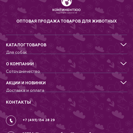
ОПТОВАЯ ПРОДАЖА ТОВАРОВ ДЛЯ ЖИВОТНЫХ
КАТАЛОГ ТОВАРОВ
Для собак
Для кошек
Для грызунов
О КОМПАНИИ
Для птиц
Сотрудничество
Аквариумистика, пруд, море
Питомникам
Террариумистика
Добрые дела
АКЦИИ И НОВИНКИ
Новости
Доставка и оплата
Контакты
Гарантии и возврат
Вопрос-Ответ
Вакансии
КОНТАКТЫ
Политика
Соглашение
+7 (495) 134 28 29