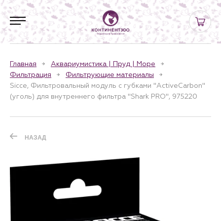
Главная
Аквариумистика | Пруд | Море
Фильтрация
Фильтрующие материалы
Sicce, Фильтровальный модуль с губками "ActiveCarbon"
(уголь) для внутреннего фильтра "Shark PRO", 975220
НАЗАД