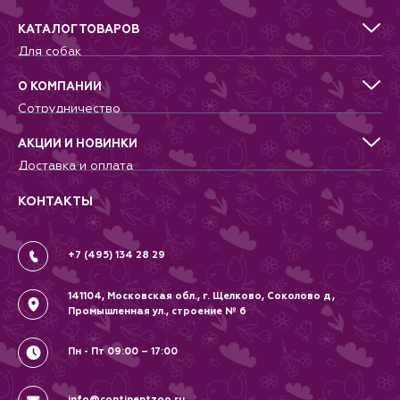
незаметно попасть в пруд с
дождевой водой (вредные
КАТАЛОГ ТОВАРОВ
вещества, находящиеся в
Для собак
окружающей среде, составные
Для кошек
части удобрений, гербициды,
пестициды).
Для грызунов
О КОМПАНИИ
Для птиц
Сотрудничество
Аквариумистика, пруд, море
Питомникам
Террариумистика
Добрые дела
АКЦИИ И НОВИНКИ
Новости
Доставка и оплата
Контакты
Гарантии и возврат
Вопрос-Ответ
Вакансии
КОНТАКТЫ
Политика
Соглашение
+7 (495) 134 28 29
141104, Московская обл., г. Щелково, Соколово д,
Промышленная ул., строение № 6
Пн - Пт 09:00 – 17:00
info@continentzoo.ru