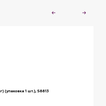
 (упаковка 1 шт.), S8813
Sera, 
Артику
Набор