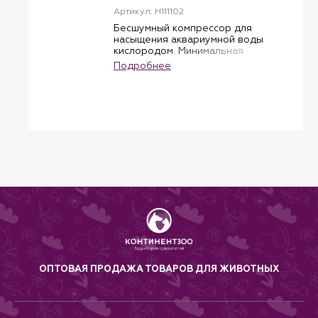
Артикул: H111102
Бесшумный компрессор для
насыщения аквариумной воды
кислородом. Минимальная
вибрация, благодаря
Подробнее
специально разработанным
резиновым краям. Высокая
производительность
компрессора сочетается с
низким потреблением
электричества. Долговечная
мембрана обеспечивает
равномерную подачу
аквариумной воды.
ОПТОВАЯ ПРОДАЖА ТОВАРОВ ДЛЯ ЖИВОТНЫХ