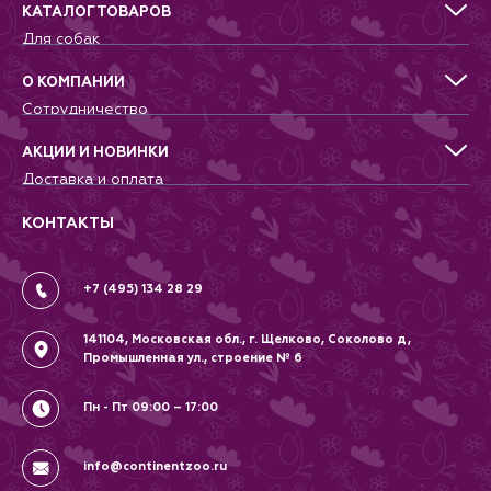
КАТАЛОГ ТОВАРОВ
Для собак
Для кошек
Для грызунов
О КОМПАНИИ
Для птиц
Сотрудничество
Аквариумистика, пруд, море
Питомникам
Террариумистика
Добрые дела
АКЦИИ И НОВИНКИ
Новости
Доставка и оплата
Контакты
Гарантии и возврат
Вопрос-Ответ
Вакансии
КОНТАКТЫ
Политика
Соглашение
+7 (495) 134 28 29
141104, Московская обл., г. Щелково, Соколово д,
Промышленная ул., строение № 6
Пн - Пт 09:00 – 17:00
info@continentzoo.ru