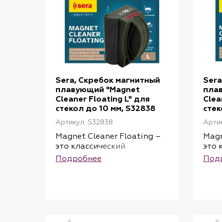
Sera, Скребок магнитный
Sera
плавующий "Magnet
пла
Cleaner Floating L" для
Clea
стекол до 10 мм, S32838
стек
Артикул: S32838
Артик
Magnet Cleaner Floating –
Magn
это классический
это 
магнитный очиститель,
магн
Подробнее
Под
который, помимо прочего,
кото
отличается плавающими
отл
свойствами: если
свой
внутренняя часть
внут
отсоединяется во время
отсо
чистки, она
чист