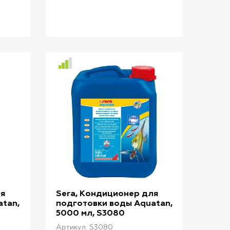
могут присутствовать в
 для
Магнитный очиститель для
ыми
концентрациях опасных
в с
небольших аквариумов с
для жизни рыб даже в
мм.
толщиной стекла до 4 мм.
ным
хорошо очищенной
яя
Плавающая внутренняя
ми
водопроводной воде. sera
часть для удобства
акуатан немедленно
 и
использования. Быстро и
ной
удаляет вредные вещества
тщательно удаляет
и превращает
биопленки и слои
водопроводную воду в
водорослей.
здоровую аквариумную
ция
Дополнительная функция
воду, комфортную для
очистки на длинной
жизни рыб. Он гарантирует
я
стороне. Эргономичная
оптимальные условия для
и
ручка на внешней части
жизни рыб,
магнита.
беспозвоночных, растений,
атакже полезных
микроорганизмов.
Немедленно удаляет хлор
и хлорамины. Связывает
ля
Sera, Кондиционер для
токсичные тяжелые
atan,
подготовки воды Aquatan,
металлы, такие как медь,
5000 мл, S3080
цинк или свинец.
Артикул: S3080
Предотвращает