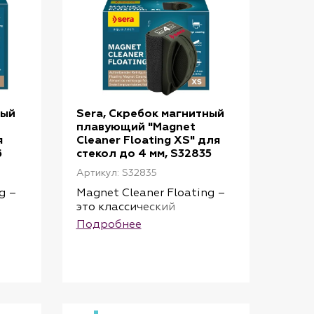
ный
Sera, Скребок магнитный
плавующий "Magnet
я
Cleaner Floating XS" для
6
стекол до 4 мм, S32835
Артикул: S32835
g –
Magnet Cleaner Floating –
это классический
,
магнитный очиститель,
Подробнее
го,
который, помимо прочего,
ми
отличается плавающими
свойствами: если
внутренняя часть
мя
отсоединяется во время
чистки, она