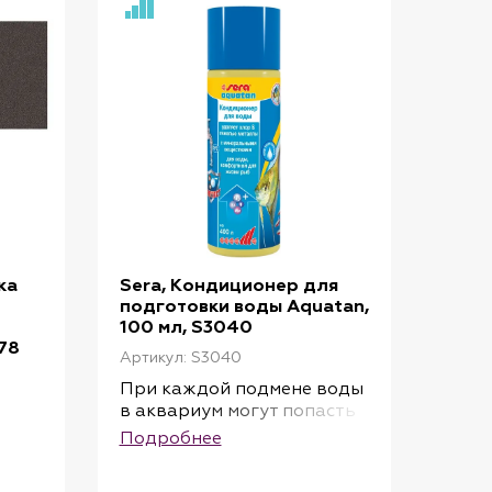
вает
самостоятельно всплывает
з
вверх и может быть без
проблем извлечена из
 к
аквариума. Это сводит к
ния
минимуму риск попадания
вия
песка или мелкого гравия
сть
на чистящую поверхность
нит
магнита. Внешний магнит
ом и
покрыт тонким бархатом и
надежно защищает
стеклянный аквариум
слей
снаружи. Слои водорослей
 не
на аквариумном стекле не
ка
Sera, Кондиционер для
только препятствуют
подготовки воды Aquatan,
обзору аквариума, и
100 мл, S3040
зачастую их можно
678
удалить только путем
Артикул: S3040
 при
погружения в воду или при
При каждой подмене воды
смене воды. Однако с
в аквариум могут попасть
помощью магнитного
такие токсичные вещества,
Подробнее
же
очистителя стекло также
как хлор и тяжелые
можно быстро и легко
ного
металлы. Эти вещества
очистить и снаружи.