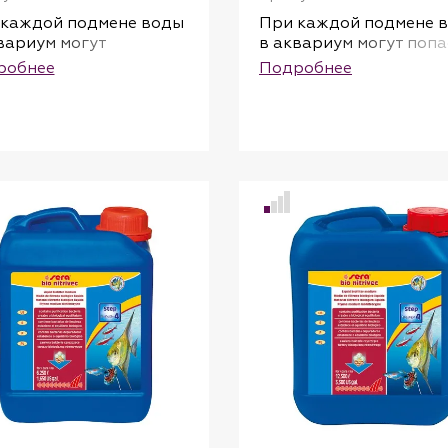
 каждой подмене воды
При каждой подмене 
вариум могут
в аквариум могут попа
дать токсичные
такие токсичные вещес
робнее
Подробнее
ства, такие как хлор и
как хлор и тяжелые
лые металлы. Эти
металлы. Эти веществ
ства могут
могут присутствовать 
утствовать в
концентрациях опасн
ентрациях, опасных
для жизни рыб даже в
жизни рыб, даже в
хорошо очищенной
ошо очищенной
водопроводной воде. 
проводной воде.
акуатан немедленно
 Aquatan немедленно
удаляет вредные веще
аняет вредные
и превращает
ства и превращает
водопроводную воду 
опроводную воду в
здоровую аквариумн
пасную и комфортную
воду, комфортную для
жизни аквариумную
жизни рыб. Он гарант
. Этот препарат
оптимальные условия 
нтирует оптимальные
жизни рыб,
вия для рыб,
беспозвоночных, расте
озвоночных, растений,
атакже полезных
кже полезных
микроорганизмов.