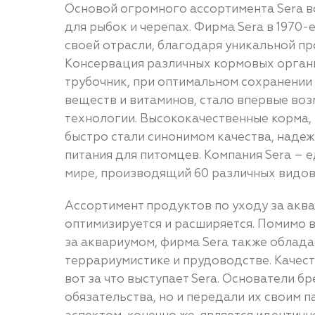
Основой огромного ассортимента Sera вс
для рыбок и черепах. Фирма Sera в 1970
своей отрасли, благодаря уникальной п
Консервация различных кормовых органи
трубочник, при оптимальном сохранении
веществ и витаминов, стало впервые во
технологии. Высококачественные корма,
быстро стали синонимом качества, наде
питания для питомцев. Компания Sera – 
мире, производящий 60 различных видов
Ассортимент продуктов по уходу за акв
оптимизируется и расширяется. Помимо в
за аквариумом, фирма Sera также облад
террариумистике и прудоводстве. Качест
вот за что выступает Sera. Основатели бр
обязательства, но и передали их своим 
аспектом, конечно же, является идентич