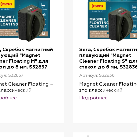
, Скребок магнитный
Sera, Скребок магнит
вующий "Magnet
плавующий "Magnet
ner Floating M" для
Cleaner Floating S" дл
ол до 8 мм, S32837
стекол до 6 мм, S3283
ул: S32837
Артикул: S32836
et Cleaner Floating –
Magnet Cleaner Floatin
классический
это классический
итный очиститель,
магнитный очиститель
робнее
Подробнее
рый, помимо прочего,
который, помимо проче
ичается плавающими
отличается плавающи
ствами: если
свойствами: если
ренняя часть
внутренняя часть
единяется во время
отсоединяется во вре
ки, она
чистки, она