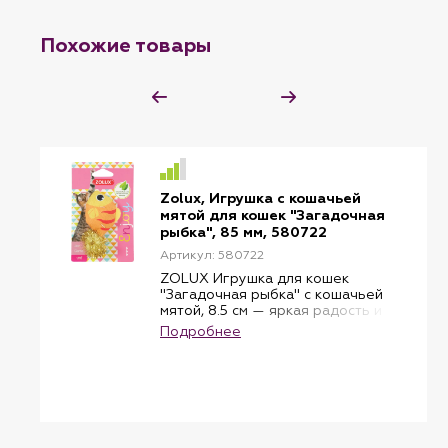
Похожие товары
Zolux, Игрушка с кошачьей
мятой для кошек "Загадочная
рыбка", 85 мм, 580722
Артикул: 580722
ZOLUX Игрушка для кошек
"Загадочная рыбка" с кошачьей
мятой, 8.5 см — яркая радость и
игра без усталости
Подробнее
Французский бренд ZOLUX
представляет стильную и
многофункциональную игрушку
для кошек и котят. Шуршащая
рыбка с кошачьей мятой
пробуждает охотничьи
инстинкты, поднимает