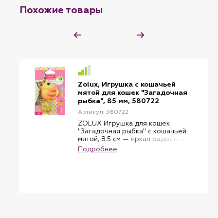
Похожие товары
Zolux, Игрушка с кошачьей
мятой для кошек "Загадочная
рыбка", 85 мм, 580722
Артикул: 580722
ZOLUX Игрушка для кошек
"Загадочная рыбка" с кошачьей
мятой, 8.5 см — яркая радость и
игра без усталости
Подробнее
Французский бренд ZOLUX
представляет стильную и
многофункциональную игрушку
для кошек и котят. Шуршащая
рыбка с кошачьей мятой
пробуждает охотничьи
инстинкты, поднимает
настроение и помогает
справиться со скукой.