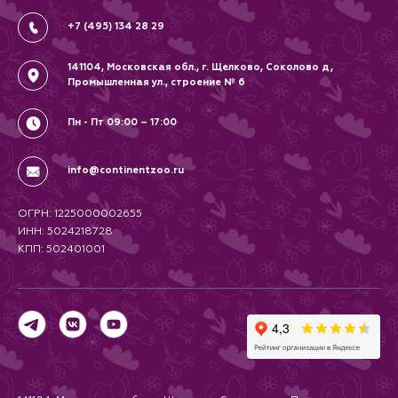
Соглашение
закажите "Загадочную рыбку" с
кошачьей мятой от ZOLUX!
+7 (495) 134 28 29
141104, Московская обл., г. Щелково, Соколово д,
Промышленная ул., строение № 6
Пн - Пт 09:00 – 17:00
info@continentzoo.ru
ОГРН: 1225000002655
ИНН: 5024218728
КПП: 502401001