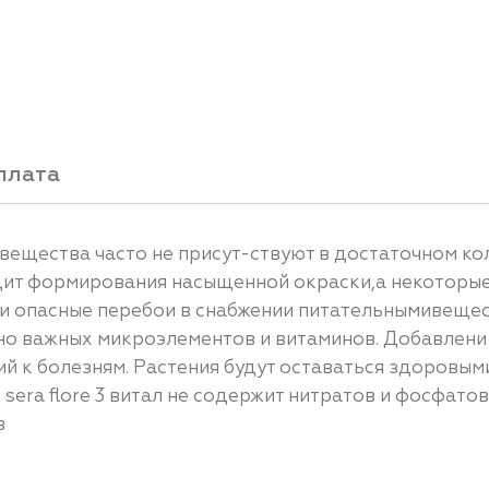
плата
ещества часто не присут-ствуют в достаточном кол
ит формирования насыщенной окраски,а некоторые 
эти опасные перебои в снабжении питательнымивеще
но важных микроэлементов и витаминов. Добавлени
й к болезням. Растения будут оставаться здоровым
era flore 3 витал не содержит нитратов и фосфат
в