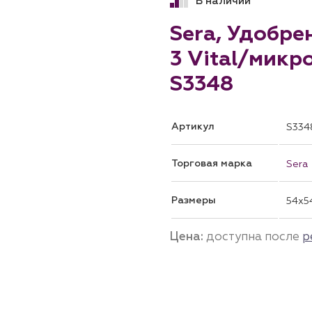
В наличии
Sera, Удобре
3 Vital/микр
S3348
Артикул
S334
Торговая марка
Sera
Размеры
54x5
Цена:
доступна после
р