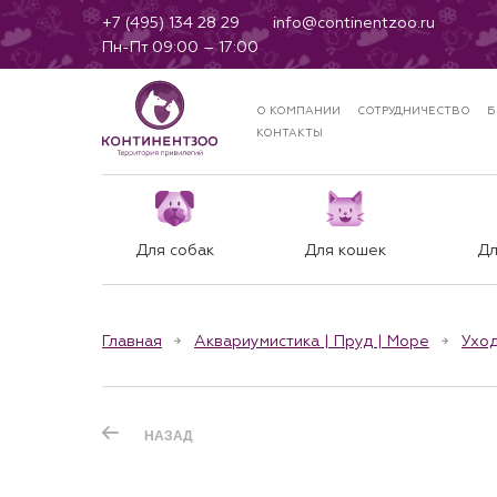
+7 (495) 134 28 29
info@continentzoo.ru
Пн-Пт 09:00 – 17:00
О КОМПАНИИ
СОТРУДНИЧЕСТВО
Б
КОНТАКТЫ
Для собак
Для кошек
Дл
Главная
Аквариумистика | Пруд | Море
Уход
НАЗАД