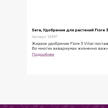
Sera, Удобрение для растений Flore 
Артикул: S3347
Жидкое удобрение Flore 3 Vital пост
Во многих аквариумах жизненно важны
рост растений, не происходит формиро
Подробнее
предотвращает эти опасные перебои 
постоянным уровень жизненно важны
устойчивость водных растений к боле
неблагоприятным внешним воздействи
использоваться в креветочнике.
Способ применения: 50 мл для 200 ли