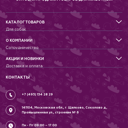
животным прятаться,
устраивать засады и создавать
укрытия.
Второй — базовый — слой
субстрата представляет собой
КАТАЛОГ ТОВАРОВ
смесь кокосового волокна
Для собак
различной фракции. Этот
Для кошек
материал богат полезными
Для грызунов
органическими веществами и
О КОМПАНИИ
отлично удерживает влагу.
Для птиц
Сотрудничество
Аквариумистика, пруд, море
Питомникам
Террариумистика
Добрые дела
АКЦИИ И НОВИНКИ
Новости
Доставка и оплата
Контакты
Гарантии и возврат
Вопрос-Ответ
Вакансии
КОНТАКТЫ
Политика
Соглашение
+7 (495) 134 28 29
141104, Московская обл., г. Щелково, Соколово д,
Промышленная ул., строение № 6
Пн - Пт 09:00 – 17:00