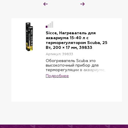
Sicce, Нагреватель для
аквариума 15-40 л с
терморегулятором Scuba, 25
Вт, 200 × 17 мм, 39833
Артикул: 39833
Обогреватель Scuba это
высокоточный прибор для
терморегуляции в аквариуме,
который подходит для морских
Подробнее
и пресноводных систем.
Обогреватель имеет
терморегулятор, позволяющий
настроить и регулировать
температуру. Световой
индикатор покажет вам когда
происходит нагрев воды в
аквариуме. Полностью
погружаемый обогреватель
Scuba сделан в соответствии со
всеми международными