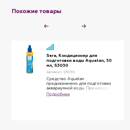
Похожие товары
Sera, Кондиционер для
подготовки воды Aquatan, 50
мл, S3030
Артикул: S3030
Средство Aquatan
предназначено для подготовки
аквариумной воды. При каждой
подмене воды в аквариум могут
Подробнее
попасть такие токсичные
вещества, как хлор и тяжелые
металлы. Эти вещества могут
присутствовать в
концентрациях опасных для
жизни рыб даже в хорошо
очищенной водопроводной
воде. Aquatan быстро удаляет