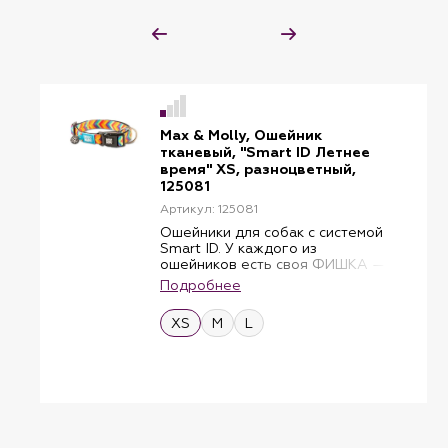
Max & Molly, Ошейник
тканевый, "Smart ID Летнее
время" XS, разноцветный,
125081
Артикул: 125081
Ошейники для собак с системой
Smart ID. У каждого из
ошейников есть своя ФИШКА —
бирка с индивидуальным QR-
Подробнее
кодом. В эксклюзивном и
бесплатном приложении
XS
M
L
GOTCHA! В приложении Lost &
Found создается профиль для
питомца. Нашедший, который
отсканирует метку, получит всю
информацию, необходимую для
быстрого воссоединения
питомца с хозяином. Кроме того,
можно увидеть географическое