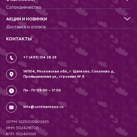
Для птиц
Сотрудничество
Аквариумистика, пруд, море
Питомникам
Террариумистика
Добрые дела
АКЦИИ И НОВИНКИ
Новости
Доставка и оплата
Контакты
Гарантии и возврат
Вопрос-Ответ
Вакансии
КОНТАКТЫ
Политика
Соглашение
+7 (495) 134 28 29
141104, Московская обл., г. Щелково, Соколово д,
Промышленная ул., строение № 6
Пн - Пт 09:00 – 17:00
info@continentzoo.ru
ОГРН: 1225000002655
ИНН: 5024218728
КПП: 502401001