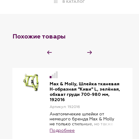
В КАТАЛОГ
Похожие товары
Max & Molly, Шлейка тканевая
H-образная "Киви" L, зелёная,
обхват груди 700-980 мм,
192016
Артикул: 192016
Анатомичекие шлейки от
немецого бренда Max & Molly
не только стильные, но также
безопасные и практичные. Две
Подробнее
сверхпрочные застежки-
защелки выдерживают вес