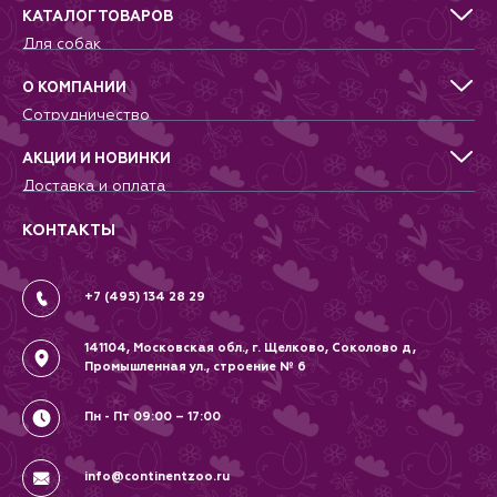
КАТАЛОГ ТОВАРОВ
Доступные размеры: XS, S, M, L
Рекомендации по уходу:
Для собак
бережная машинная стирка.
Для кошек
Никакой сушки в барабане.
Для грызунов
О КОМПАНИИ
Материал: полиэстер, неопрен.
Для птиц
Сотрудничество
Аквариумистика, пруд, море
Питомникам
Террариумистика
Добрые дела
АКЦИИ И НОВИНКИ
Новости
Доставка и оплата
Контакты
Гарантии и возврат
Вопрос-Ответ
Вакансии
КОНТАКТЫ
Политика
Соглашение
+7 (495) 134 28 29
141104, Московская обл., г. Щелково, Соколово д,
Промышленная ул., строение № 6
Пн - Пт 09:00 – 17:00
info@continentzoo.ru