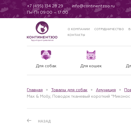
+7 (495) 134 28 29
info@continentzoo.ru
Пн-Пт 09:00 – 17:00
О КОМПАНИИ
СОТРУДНИЧЕСТВО
Б
КОНТАКТЫ
Для собак
Для кошек
Дл
Главная
Товары для собак
Амуниция
По
Max & Molly, Поводок тканевый короткий "Миконос 
НАЗАД