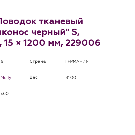
 Поводок тканевый
конос черный" S,
 15 × 1200 мм, 229006
Страна
06
ГЕРМАНИЯ
Вес
 Molly
81.00
5x60