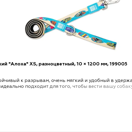
кий "Алоха" XS, разноцветный, 10 × 1200 мм, 199005
тойчивый к разрывам, очень мягкий и удобный в удер
идеально подходит для того, чтобы вести вашу соба
а ремешке позволяет вам всегда иметь под рукой пра
из матового металла можно поворачивать на 360° и 
е кольцо. Машинная стирка при температуре 30°C. Не