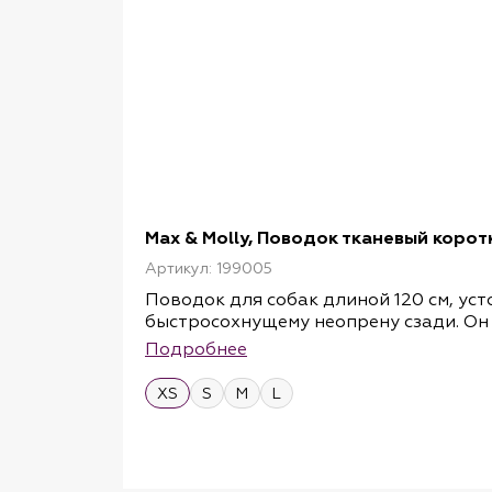
Max & Molly, Поводок тканевый корот
Артикул: 199005
Поводок для собак длиной 120 см, ус
быстросохнущему неопрену сзади. Он 
Дополнительное D-образное кольцо н
Подробнее
Для максимальной гибкости карабины 
есть одно дополнительное D-образно
XS
S
M
L
размеры: XS, S, M, L