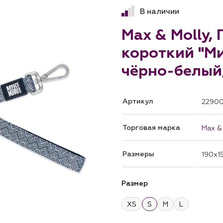
В наличии
Max & Molly,
короткий "Ми
чёрно-белый,
Артикул
2290
Торговая марка
Max &
Размеры
190x1
Размер
XS
S
M
L