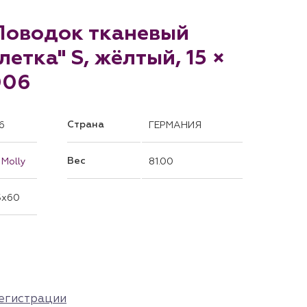
 Поводок тканевый
етка" S, жёлтый, 15 ×
006
Страна
6
ГЕРМАНИЯ
Вес
 Molly
81.00
5x60
егистрации