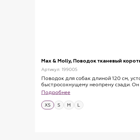
Max & Molly, Поводок тканевый корот
Артикул: 199005
Поводок для собак длиной 120 см, ус
быстросохнущему неопрену сзади. Он 
Дополнительное D-образное кольцо н
Подробнее
Для максимальной гибкости карабины 
есть одно дополнительное D-образно
XS
S
M
L
размеры: XS, S, M, L