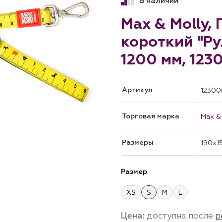
В наличии
Max & Molly,
короткий "Рул
1200 мм, 123
Артикул
12300
Торговая марка
Max &
Размеры
190x1
Размер
XS
S
M
L
Цена:
доступна после
р