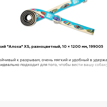
кий "Алоха" XS, разноцветный, 10 × 1200 мм, 199005
тойчивый к разрывам, очень мягкий и удобный в удер
идеально подходит для того, чтобы вести вашу соба
а ремешке позволяет вам всегда иметь под рукой пра
из матового металла можно поворачивать на 360° и 
е кольцо. Машинная стирка при температуре 30°C. Не