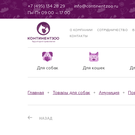
+7 (495) 134 28 29
info@continentzoo.ru
Пн-Пт 09:00 – 17:00
О КОМПАНИИ
СОТРУДНИЧЕСТВО
Б
КОНТАКТЫ
Для собак
Для кошек
Дл
Главная
Товары для собак
Амуниция
По
НАЗАД