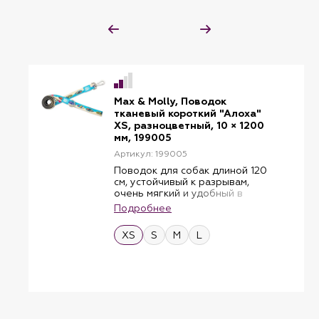
Max & Molly, Поводок
тканевый короткий "Алоха"
XS, разноцветный, 10 × 1200
мм, 199005
Артикул: 199005
Поводок для собак длиной 120
см, устойчивый к разрывам,
очень мягкий и удобный в
удержании благодаря
Подробнее
подкладке и быстросохнущему
неопрену сзади. Он идеально
XS
S
M
L
подходит для того, чтобы вести
вашу собаку более
контролируемым образом.
Дополнительное D-образное
кольцо на ремешке позволяет
вам всегда иметь под рукой
практичные аксессуары.
Для максимальной гибкости