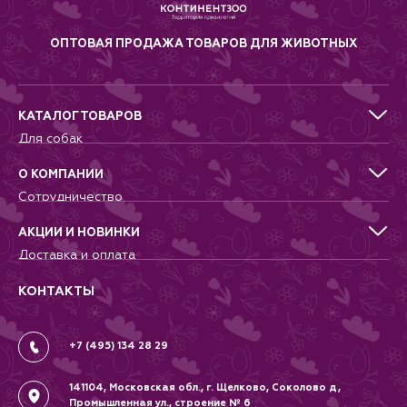
ОПТОВАЯ ПРОДАЖА ТОВАРОВ ДЛЯ ЖИВОТНЫХ
КАТАЛОГ ТОВАРОВ
Для собак
Для кошек
Для грызунов
О КОМПАНИИ
Для птиц
Сотрудничество
Аквариумистика, пруд, море
Питомникам
Террариумистика
Добрые дела
АКЦИИ И НОВИНКИ
Новости
Доставка и оплата
Контакты
Гарантии и возврат
Вопрос-Ответ
Вакансии
КОНТАКТЫ
Политика
Соглашение
+7 (495) 134 28 29
141104, Московская обл., г. Щелково, Соколово д,
Промышленная ул., строение № 6