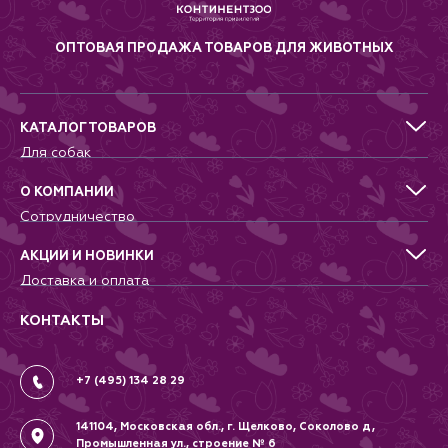
ОПТОВАЯ ПРОДАЖА ТОВАРОВ ДЛЯ ЖИВОТНЫХ
КАТАЛОГ ТОВАРОВ
Для собак
Для кошек
Для грызунов
О КОМПАНИИ
Для птиц
Сотрудничество
Аквариумистика, пруд, море
Питомникам
Террариумистика
Добрые дела
АКЦИИ И НОВИНКИ
Новости
Доставка и оплата
Контакты
Гарантии и возврат
Вопрос-Ответ
Вакансии
КОНТАКТЫ
Политика
Соглашение
+7 (495) 134 28 29
141104, Московская обл., г. Щелково, Соколово д,
Промышленная ул., строение № 6