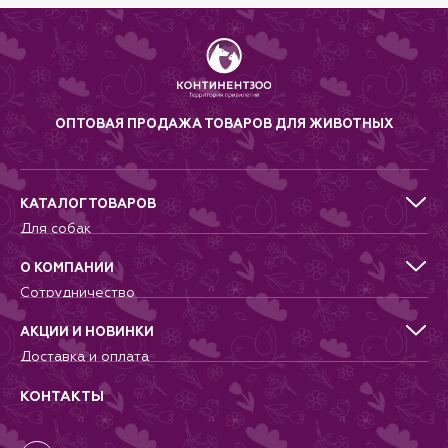
ОПТОВАЯ ПРОДАЖА ТОВАРОВ ДЛЯ ЖИВОТНЫХ
КАТАЛОГ ТОВАРОВ
Для собак
Для кошек
Для грызунов
О КОМПАНИИ
Для птиц
Сотрудничество
Аквариумистика, пруд, море
Питомникам
Террариумистика
Добрые дела
АКЦИИ И НОВИНКИ
Новости
Доставка и оплата
Контакты
Гарантии и возврат
Вопрос-Ответ
Вакансии
КОНТАКТЫ
Политика
Соглашение