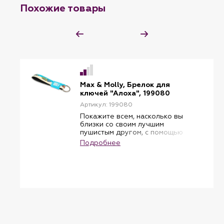
Похожие товары
Max & Molly, Брелок для
ключей "Алоха", 199080
Артикул: 199080
Покажите всем, насколько вы
близки со своим лучшим
пушистым другом, с помощью
наших брелоков для ключей.
Подробнее
Как и другие наши изделия,
брелоки для ключей
изготовлены из мягкого,
быстросохнущего неопрена
внутри и полиэстера снаружи.
Прочное кольцо надежно
защитит все ваши ключи.