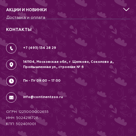
Аквариумистика, пруд, море
Питомникам
Террариумистика
Добрые дела
АКЦИИ И НОВИНКИ
Новости
Доставка и оплата
Контакты
Гарантии и возврат
Вопрос-Ответ
Вакансии
КОНТАКТЫ
Политика
Соглашение
+7 (495) 134 28 29
141104, Московская обл., г. Щелково, Соколово д,
Промышленная ул., строение № 6
Пн - Пт 09:00 – 17:00
info@continentzoo.ru
ОГРН: 1225000002655
ИНН: 5024218728
КПП: 502401001