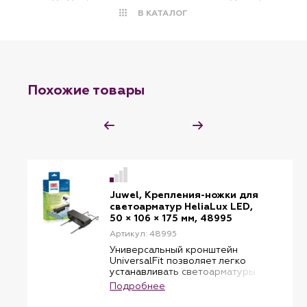
В КАТАЛОГ
Похожие товары
Juwel, Крепления-ножки для
светоарматур HeliaLux LED,
50 × 106 × 175 мм, 48995
Артикул: 48995
Универсальный кронштейн
UniversalFit позволяет легко
устанавливать светоарматуры
HeliaLux на любые аквариумы
Подробнее
шириной от 50 до 165 см.
В комплекте 2 шт.