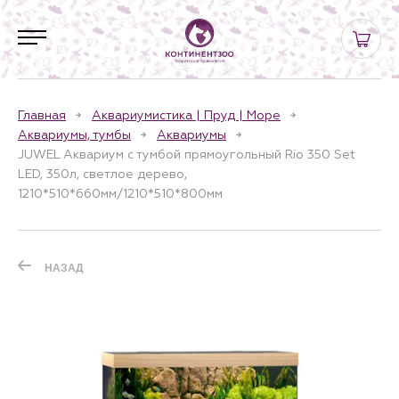
Главная
Аквариумистика | Пруд | Море
Аквариумы, тумбы
Аквариумы
JUWEL Аквариум с тумбой прямоугольный Rio 350 Set
LED, 350л, светлое дерево,
1210*510*660мм/1210*510*800мм
НАЗАД