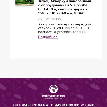
Juwel, Аквариум панорамный
с оборудованием Vision 450
LED 450 л, светлое дерево,
1510 × 610 × 640 мм, 10860
Артикул: 10860
Аквариум с выгнутым передним
стеклом JUWEL Vision 450 LED
полностью укомплектованный
всем необходимым
Подробнее
оборудованием, включающим
светодиодное освещение
MultiLux LED, внутренний фильтр
Bioflow XL, циркуляционный
насос Eccoflow 1000,
автоматический настраиваемый
обогреватель. Все
оборудование объединено в
единую компактную систему,
легко доступную для
обслуживания каждого
отдельного элемента. При
обслуживании аквариума свет
отключать не нужно. Аквариум
усилен нижней рамой и не
требует дополнительных
подстилок. Лампы благодаря
надежной лазерной сварке
ОПТОВАЯ ПРОДАЖА ТОВАРОВ ДЛЯ ЖИВОТНЫХ