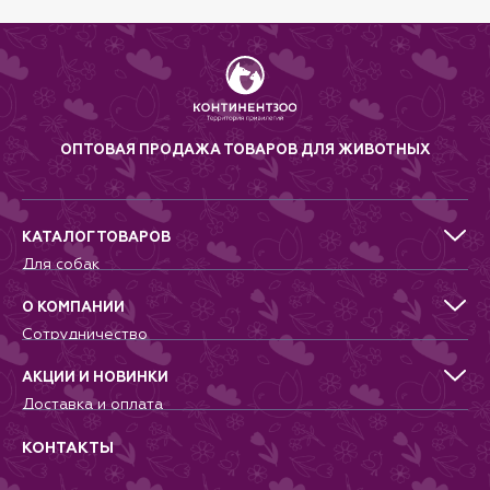
ОПТОВАЯ ПРОДАЖА ТОВАРОВ ДЛЯ ЖИВОТНЫХ
КАТАЛОГ ТОВАРОВ
Для собак
Для кошек
Для грызунов
О КОМПАНИИ
Для птиц
Сотрудничество
Аквариумистика, пруд, море
Питомникам
Террариумистика
Добрые дела
АКЦИИ И НОВИНКИ
Новости
Доставка и оплата
Контакты
Гарантии и возврат
Вопрос-Ответ
Вакансии
КОНТАКТЫ
Политика
Соглашение