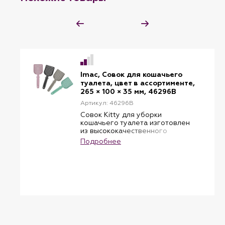
Imac, Совок для кошачьего
туалета, цвет в ассортименте,
265 × 100 × 35 мм, 46296B
Артикул: 46296B
Совок Kitty для уборки
кошачьего туалета изготовлен
из высококачественного
пластика, который отлично
Подробнее
отмывается от загрязнений и
предназначен для уборки
грязного наполнителя из лотка.