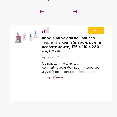
ХИТ
Imac, Совок для кошачьего
туалета с контейнером, цвет в
ассортименте, 175 × 110 × 280
мм, 80796
Артикул: 80796
Совок для туалета с
контейнером Romeo – простое
и удобное приспособление, с
помощью которого не составит
Подробнее
труда убрать из лотка
использованный наполнитель.
Совок удобно размещается в
специальном контейнере,
который можно прикрепить к
лотку при помощи специальной
клипсы или расположить рядом
с ним. В нижней части
контейнера съемное основание,