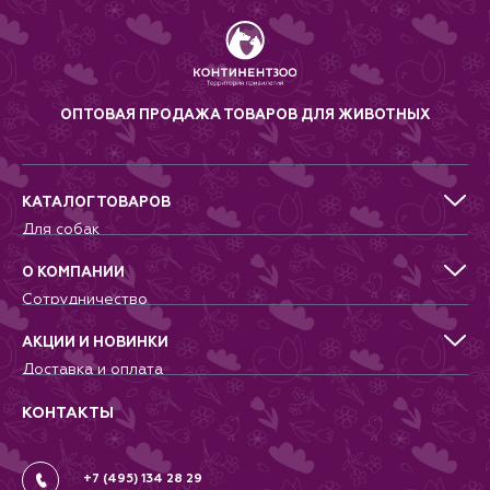
ОПТОВАЯ ПРОДАЖА ТОВАРОВ ДЛЯ ЖИВОТНЫХ
КАТАЛОГ ТОВАРОВ
Для собак
Для кошек
Для грызунов
О КОМПАНИИ
Для птиц
Сотрудничество
Аквариумистика, пруд, море
Питомникам
Террариумистика
Добрые дела
АКЦИИ И НОВИНКИ
Новости
Доставка и оплата
Контакты
Гарантии и возврат
Вопрос-Ответ
Вакансии
КОНТАКТЫ
Политика
Соглашение
+7 (495) 134 28 29