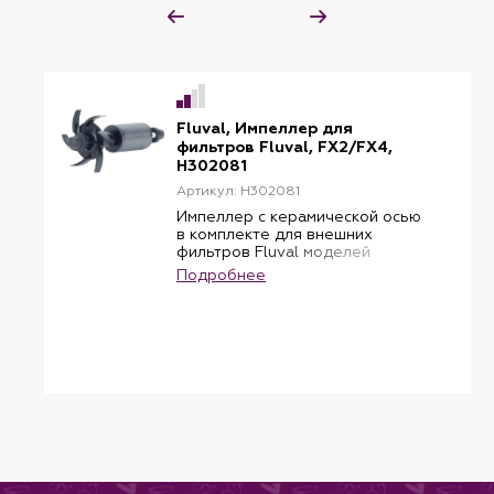
Fluval, Импеллер для
фильтров Fluval, FX2/FX4,
H302081
Артикул: H302081
Импеллер с керамической осью
в комплекте для внешних
фильтров Fluval моделей
FX2/FX4. Запчасть
Подробнее
предназначена для быстрой
замены в фильтре по мере
необходимости.