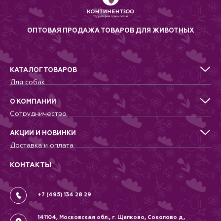
ОПТОВАЯ ПРОДАЖА ТОВАРОВ ДЛЯ ЖИВОТНЫХ
КАТАЛОГ ТОВАРОВ
Для собак
Для кошек
Для грызунов
О КОМПАНИИ
Для птиц
Сотрудничество
Аквариумистика, пруд, море
Питомникам
Террариумистика
Добрые дела
АКЦИИ И НОВИНКИ
Новости
Доставка и оплата
Контакты
Гарантии и возврат
Вопрос-Ответ
Вакансии
КОНТАКТЫ
Политика
Соглашение
+7 (495) 134 28 29
141104, Московская обл., г. Щелково, Соколово д,