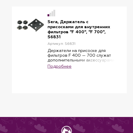
Sera, Держатель с
присосками для внутренних
фильтров "F 400", "F 700",
S6831
Артикул: S6831
Держатели на присоске для
фильтров F 400 — 700 служат
дополнительными аксессуарами
или используются взамен
Подробнее
деталей пришедшим в
негодность.
Использование оригинальных
комплектующих гарантирует
оптимальную и надёжную
работу вашего технического
устройства в течении
длительного времени в
соответствии со стандартами
качества, заложенными
производителем.