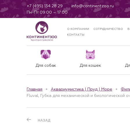
+7 (495) 134 28 29
info@continentzoo.ru
Пн-Пт 09:00 – 17:00
О КОМПАНИИ
СОТРУДНИЧЕСТВО
Б
КОНТАКТЫ
Для собак
Для кошек
Дл
Главная
Аквариумистика | Пруд | Море
Фил
Fluval, Губка для механической и биологической о
НАЗАД