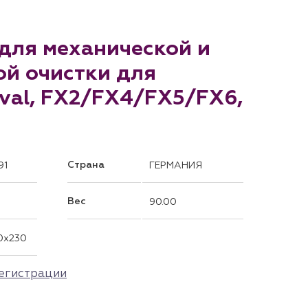
а для механической и
ой очистки для
val, FX2/FX4/FX5/FX6,
Страна
91
ГЕРМАНИЯ
Вес
90.00
0x230
егистрации