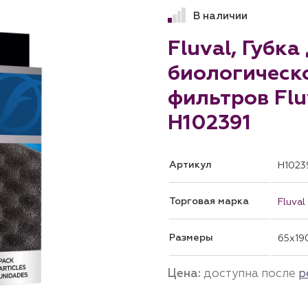
В наличии
Fluval, Губк
биологическ
фильтров Flu
H102391
Артикул
H1023
Торговая марка
Fluval
Размеры
65x19
Цена:
доступна после
р