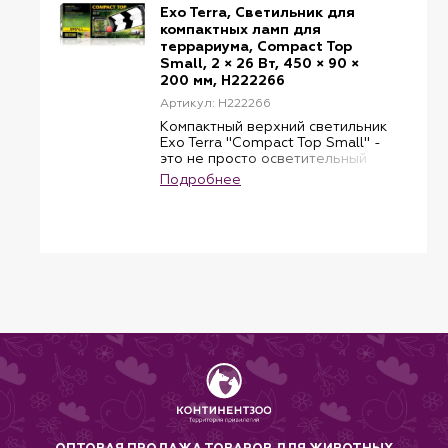
Exo Terra, Светильник для
компактных ламп для
террариума, Compact Top
Small, 2 × 26 Вт, 450 × 90 ×
200 мм, H222266
Артикул: H222266
Компактный верхний светильник
Exo Terra "Compact Top Small" -
это не просто осветительный
прибор, это важная деталь в
Подробнее
создании идеальной среды
обитания для ваших рептилий
или амфибий. Этот светильник,
разработанный с высокой
точностью, идеально подходит
для террариума Exo Terra
Natural и террариума с экраном.
Его вместимость для
размещения нескольких
компактных люминесцентных и
светодиодных ламп позволяет
настраивать сценарии
освещения с использованием
различных ламп, создавая
более аутентичную природную
обстановку.
Отполированный до блеска