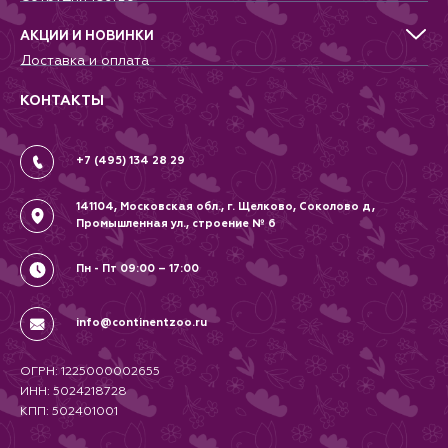
Аквариумистика, пруд, море
Питомникам
Террариумистика
Добрые дела
АКЦИИ И НОВИНКИ
Новости
Доставка и оплата
Контакты
Гарантии и возврат
Вопрос-Ответ
Вакансии
КОНТАКТЫ
Политика
Соглашение
+7 (495) 134 28 29
141104, Московская обл., г. Щелково, Соколово д,
Промышленная ул., строение № 6
Пн - Пт 09:00 – 17:00
info@continentzoo.ru
ОГРН: 1225000002655
ИНН: 5024218728
КПП: 502401001