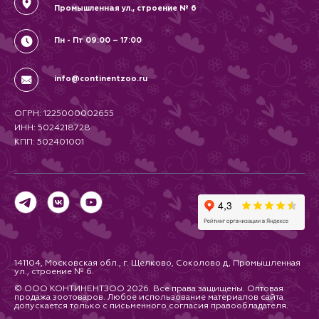
Промышленная ул., строение № 6
перевозке, помещается в
багажник автомобиля, не
занимает много места при
Пн - Пт 09:00 – 17:00
хранении.
Характеристики:
Размеры: 60 × 40 × 40 см
Вес животного: до 10 кг
info@continentzoo.ru
Материал: пластик, металл
Цвет: уточняйте у продавца
Для кого подойдёт:
ОГРН: 1225000002655
переноска для кошек больших
ИНН: 5024218728
пород (мейн-кун, британская,
КПП: 502401001
сибирская)
переноска для мелких собак
(чихуахуа, шпиц, йоркширский
терьер)
переноска для питомца до 10 кг
Преимущества выбора IMAC
Carry 60:
переноска для животных до 10
кг — идеальный размер для
большинства домашних
любимцев
141104, Московская обл., г. Щелково, Соколово д, Промышленная
переноска пластиковая с
ул., строение № 6.
металлической дверцей —
© ООО КОНТИНЕНТЗОО 2026. Все права защищены. Оптовая
практичное и долговечное
продажа зоотоваров. Любое использование материалов сайта
решение
допускается только с письменного согласия правообладателя.
удобная переноска для поездки