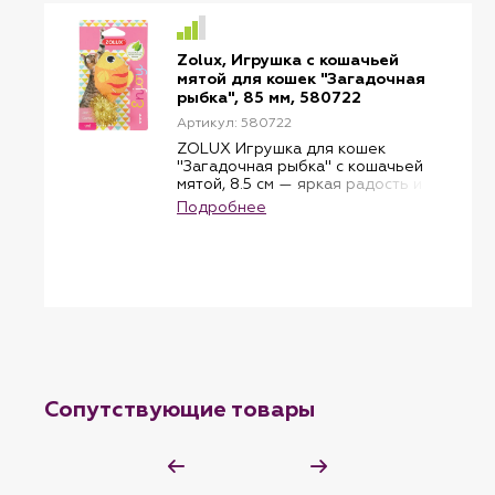
Zolux, Игрушка с кошачьей
мятой для кошек "Загадочная
рыбка", 85 мм, 580722
Артикул: 580722
ZOLUX Игрушка для кошек
"Загадочная рыбка" с кошачьей
мятой, 8.5 см — яркая радость и
игра без усталости
Подробнее
Французский бренд ZOLUX
представляет стильную и
многофункциональную игрушку
для кошек и котят. Шуршащая
рыбка с кошачьей мятой
пробуждает охотничьи
инстинкты, поднимает
настроение и помогает
справиться со скукой.
Преимущества:
Кошачья мята (котовник) —
Сопутствующие товары
вызывает интерес и улучшает
настроение
Форма рыбки + шуршащие
вставки — пробуждают
охотничьи рефлексы